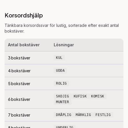
Korsordshjälp
Tänkbara korsordssvar för
lustig
, sorterade efter exakt antal
bokstäver.
Antal bokstäver
Lösningar
3
bokstäver
KUL
4
bokstäver
UDDA
5
bokstäver
ROLIG
SKOJIG
KUFISK
KOMISK
6
bokstäver
MUNTER
7
bokstäver
DRÅPLIG
MÄRKLIG
FESTLIG
8
bokstäver
UNDERLIG