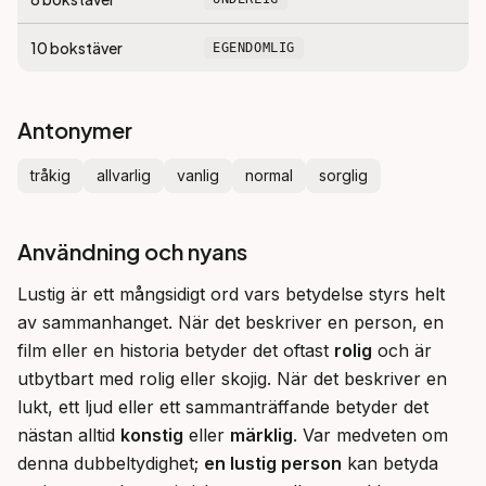
10
bokstäver
EGENDOMLIG
Antonymer
tråkig
allvarlig
vanlig
normal
sorglig
Användning och nyans
Lustig är ett mångsidigt ord vars betydelse styrs helt 
av sammanhanget. När det beskriver en person, en 
film eller en historia betyder det oftast 
rolig
 och är 
utbytbart med rolig eller skojig. När det beskriver en 
lukt, ett ljud eller ett sammanträffande betyder det 
nästan alltid 
konstig
 eller 
märklig
. Var medveten om 
denna dubbeltydighet; 
en lustig person
 kan betyda 