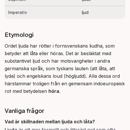
Imperativ
ljud
Etymologi
Ordet ljuda har rötter i fornsvenskans liudha, som 
betyder att låta eller höras. Det är besläktat med 
substantivet ljud och har motsvarigheter i andra 
germanska språk, som tyskans lauten (att låta, att 
lyda) och engelskans loud (högljudd). Alla dessa ord 
härstammar troligen från en gemensam indoeuropeisk 
rot med betydelsen 
höra
.
Vanliga frågor
Vad är skillnaden mellan
ljuda
och
låta
?
Ljuda
är ett mer formellt och litterärt ord som ofta