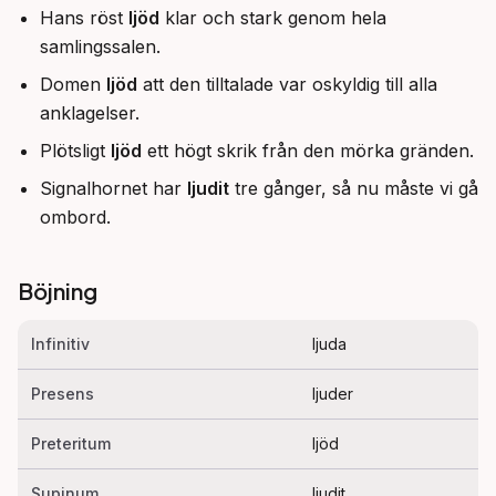
Hans röst
ljöd
klar och stark genom hela
samlingssalen.
Domen
ljöd
att den tilltalade var oskyldig till alla
anklagelser.
Plötsligt
ljöd
ett högt skrik från den mörka gränden.
Signalhornet har
ljudit
tre gånger, så nu måste vi gå
ombord.
Böjning
Infinitiv
ljuda
Presens
ljuder
Preteritum
ljöd
Supinum
ljudit