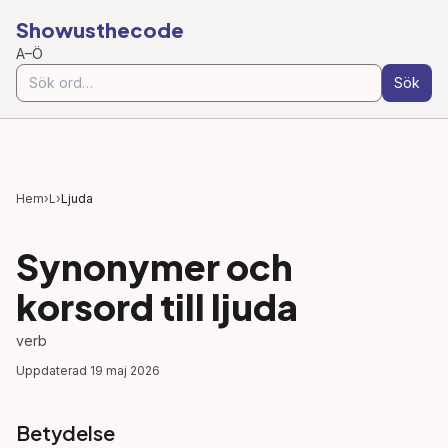
Showusthecode
A–Ö
Sök
Hem
›
L
›
Ljuda
Synonymer och
korsord till
ljuda
verb
Uppdaterad
19 maj 2026
Betydelse