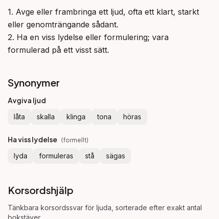
1. Avge eller frambringa ett ljud, ofta ett klart, starkt 
eller genomträngande sådant.

2. Ha en viss lydelse eller formulering; vara 
formulerad på ett visst sätt.
Synonymer
Avgiva ljud
låta
skalla
klinga
tona
höras
Ha viss lydelse
(
formellt
)
lyda
formuleras
stå
sägas
Korsordshjälp
Tänkbara korsordssvar för
ljuda
, sorterade efter exakt antal
bokstäver.