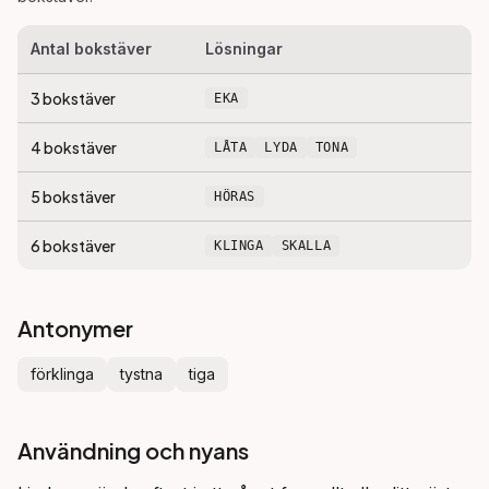
Antal bokstäver
Lösningar
3
bokstäver
EKA
4
bokstäver
LÅTA
LYDA
TONA
5
bokstäver
HÖRAS
6
bokstäver
KLINGA
SKALLA
Antonymer
förklinga
tystna
tiga
Användning och nyans