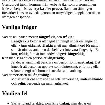
tråkig. Det är belagt i svenskan sedan åtminstone tidigt 1800-tal.
Grundordet tråkig kommer från verbet tråka, som ursprungligen
hade en betydelse av
trycka
eller
pressa
. Sammansättningen
förstärker känslan av leda genom att uttryckligen koppla den till en
utdragen tidsperiod.
Vanliga frågor
Vad är skillnaden mellan
långtråkig
och
tråkig
?
Långtråkig
betonar att något är tråkigt under en längre tid
eller känns utdraget.
Tråkig
är ett mer allmänt ord för något
som är ointressant, men det behöver inte vara långvarigt. En
kort,
tråkig
film är inte nödvändigtvis
långtråkig
.
Kan man säga att en person är
långtråkig
?
Ja, det är vanligt att beskriva en person som
långtråkig
. Det
innebär att personen upplevs som ointressant, enformig eller
saknar energi och humor i sociala sammanhang.
Vad är motsatsen till
långtråkig
?
Motsatser är ord som
spännande
,
intressant
,
underhållande
och
rolig
, beroende på sammanhanget.
Vanliga fel
Skrivs ibland felaktigt som
lång tråkig
, men det är en