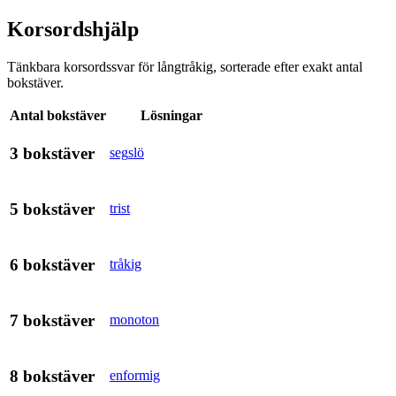
Korsordshjälp
Tänkbara korsordssvar för
långtråkig
, sorterade efter exakt antal
bokstäver.
Antal bokstäver
Lösningar
3
bokstäver
seg
slö
5
bokstäver
trist
6
bokstäver
tråkig
7
bokstäver
monoton
8
bokstäver
enformig