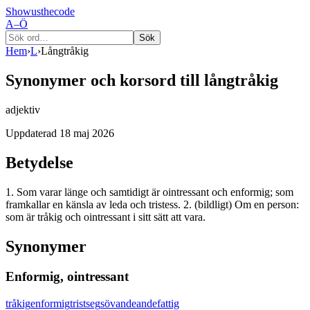
Showusthecode
A–Ö
Sök
Hem
›
L
›
Långtråkig
Synonymer och korsord till
långtråkig
adjektiv
Uppdaterad
18 maj 2026
Betydelse
1. Som varar länge och samtidigt är ointressant och enformig; som
framkallar en känsla av leda och tristess. 2. (bildligt) Om en person:
som är tråkig och ointressant i sitt sätt att vara.
Synonymer
Enformig, ointressant
tråkig
enformig
trist
seg
sövande
andefattig