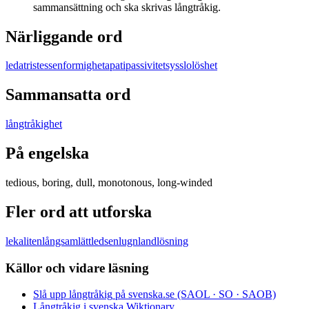
sammansättning och ska skrivas långtråkig.
Närliggande ord
leda
tristess
enformighet
apati
passivitet
sysslolöshet
Sammansatta ord
långtråkighet
På engelska
tedious, boring, dull, monotonous, long-winded
Fler ord att utforska
leka
liten
långsam
lätt
ledsen
lugn
land
lösning
Källor och vidare läsning
Slå upp
långtråkig
på svenska.se (SAOL · SO · SAOB)
Långtråkig
i svenska Wiktionary