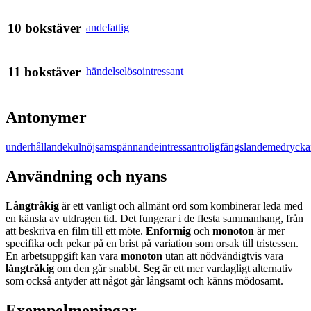
10
bokstäver
andefattig
11
bokstäver
händelselös
ointressant
Antonymer
underhållande
kul
nöjsam
spännande
intressant
rolig
fängslande
medrycka
Användning och nyans
Långtråkig
är ett vanligt och allmänt ord som kombinerar leda med
en känsla av utdragen tid. Det fungerar i de flesta sammanhang, från
att beskriva en film till ett möte.
Enformig
och
monoton
är mer
specifika och pekar på en brist på variation som orsak till tristessen.
En arbetsuppgift kan vara
monoton
utan att nödvändigtvis vara
långtråkig
om den går snabbt.
Seg
är ett mer vardagligt alternativ
som också antyder att något går långsamt och känns mödosamt.
Exempelmeningar