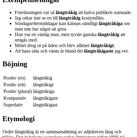
Föreläsningen var så
långtråkig
att halva publiken somnade.
Jag orkar inte se en till
långtråkig
kostymfilm.
Söndagseftermiddagar kan kännas oändligt
långtråkiga
om
man inte har något att göra.
Han var en vänlig man, men tyvärr ganska
långtråkig
att
umgås med.
Mötet drog ut på tiden och blev alltmer
långtråkigt
.
Att bara sitta och vänta är bland det
långtråkigaste
jag vet.
Böjning
Positiv (en)
långtråkig
Positiv (ett)
långtråkigt
Positiv (plural)
långtråkiga
Komparativ
långtråkigare
Superlativ
långtråkigast
Etymologi
Ordet långtråkig är en sammansättning av adjektiven lång och