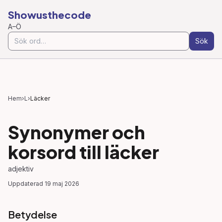
Showusthecode
A–Ö
Sök
Hem
›
L
›
Läcker
Synonymer och
korsord till
läcker
adjektiv
Uppdaterad
19 maj 2026
Betydelse