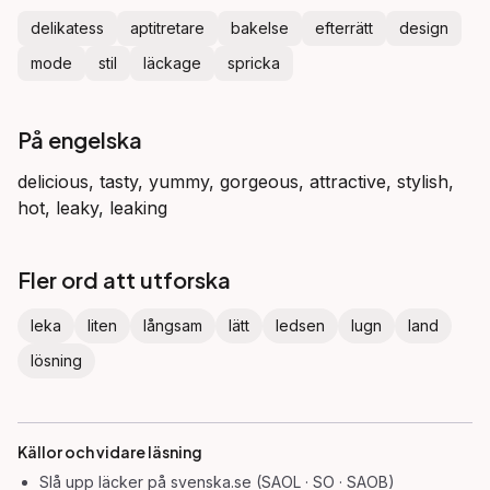
delikatess
aptitretare
bakelse
efterrätt
design
mode
stil
läckage
spricka
På engelska
delicious, tasty, yummy, gorgeous, attractive, stylish,
hot, leaky, leaking
Fler ord att utforska
leka
liten
långsam
lätt
ledsen
lugn
land
lösning
Källor och vidare läsning
Slå upp
läcker
på svenska.se (SAOL · SO · SAOB)