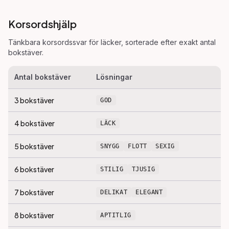
Korsordshjälp
Tänkbara korsordssvar för
läcker
, sorterade efter exakt antal
bokstäver.
Antal bokstäver
Lösningar
3
bokstäver
GOD
4
bokstäver
LÄCK
5
bokstäver
SNYGG
FLOTT
SEXIG
6
bokstäver
STILIG
TJUSIG
7
bokstäver
DELIKAT
ELEGANT
8
bokstäver
APTITLIG