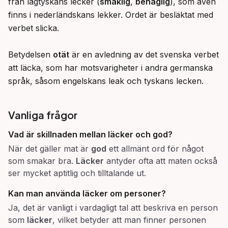
från lågtyskans lecker (
smaklig
, 
behaglig
), som även 
finns i nederländskans lekker. Ordet är besläktat med 
verbet slicka.

Betydelsen 
otät
 är en avledning av det svenska verbet 
att läcka, som har motsvarigheter i andra germanska 
språk, såsom engelskans leak och tyskans lecken.
Vanliga frågor
Vad är skillnaden mellan
läcker
och
god
?
När det gäller mat är
god
ett allmänt ord för något
som smakar bra.
Läcker
antyder ofta att maten också
ser mycket aptitlig och tilltalande ut.
Kan man använda
läcker
om personer?
Ja, det är vanligt i vardagligt tal att beskriva en person
som
läcker
, vilket betyder att man finner personen