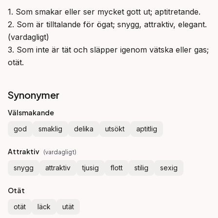
1. Som smakar eller ser mycket gott ut; aptitretande.

2. Som är tilltalande för ögat; snygg, attraktiv, elegant. 
(vardagligt)

3. Som inte är tät och släpper igenom vätska eller gas; 
otät.
Synonymer
Välsmakande
god
smaklig
delika
utsökt
aptitlig
Attraktiv
(
vardagligt
)
snygg
attraktiv
tjusig
flott
stilig
sexig
Otät
otät
läck
utät