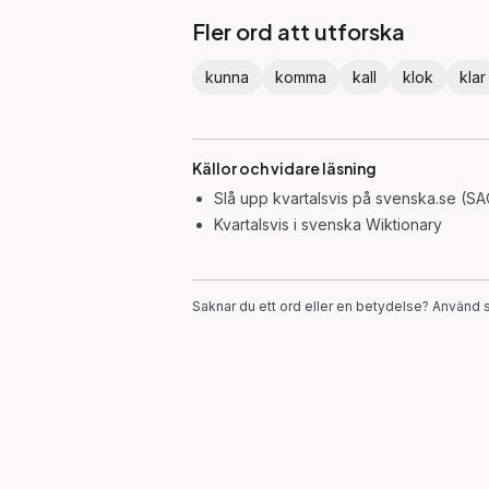
Fler ord att utforska
kunna
komma
kall
klok
klar
Källor och vidare läsning
Slå upp
kvartalsvis
på svenska.se (SA
Kvartalsvis
i svenska Wiktionary
Saknar du ett ord eller en betydelse? Använd s