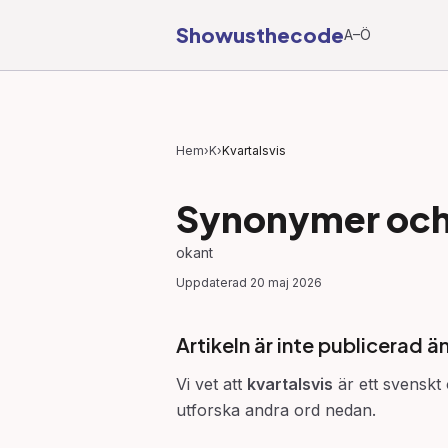
Showusthecode
A–Ö
Hem
›
K
›
Kvartalsvis
Synonymer och 
okant
Uppdaterad
20 maj 2026
Artikeln är inte publicerad ä
Vi vet att
kvartalsvis
är ett svenskt 
utforska andra ord nedan.