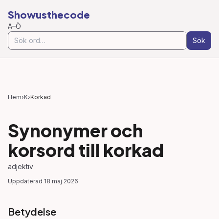
Showusthecode
A–Ö
Sök
Hem
›
K
›
Korkad
Synonymer och
korsord till
korkad
adjektiv
Uppdaterad
18 maj 2026
Betydelse