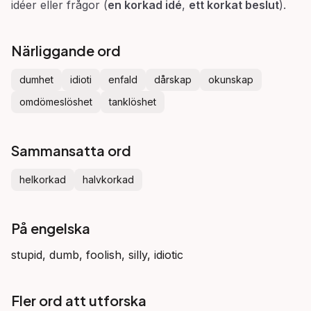
idéer eller frågor (
en korkad idé
,
ett korkat beslut
).
Närliggande ord
dumhet
idioti
enfald
dårskap
okunskap
omdömeslöshet
tanklöshet
Sammansatta ord
helkorkad
halvkorkad
På engelska
stupid, dumb, foolish, silly, idiotic
Fler ord att utforska