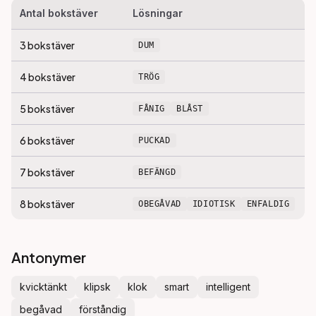
Antal bokstäver
Lösningar
3
bokstäver
DUM
4
bokstäver
TRÖG
5
bokstäver
FÅNIG
BLÅST
6
bokstäver
PUCKAD
7
bokstäver
BEFÄNGD
8
bokstäver
OBEGÅVAD
IDIOTISK
ENFALDIG
Antonymer
kvicktänkt
klipsk
klok
smart
intelligent
begåvad
förståndig