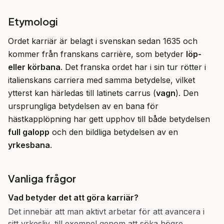
Etymologi
Ordet karriär är belagt i svenskan sedan 1635 och 
kommer från franskans carrière, som betyder 
löp- 
eller körbana
. Det franska ordet har i sin tur rötter i 
italienskans carriera med samma betydelse, vilket 
ytterst kan härledas till latinets carrus (
vagn
). Den 
ursprungliga betydelsen av en bana för 
hästkapplöpning har gett upphov till både betydelsen 
full galopp
 och den bildliga betydelsen av en 
yrkesbana
.
Vanliga frågor
Vad betyder det att
göra karriär
?
Det innebär att man aktivt arbetar för att avancera i
sitt yrkesliv, till exempel genom att söka högre