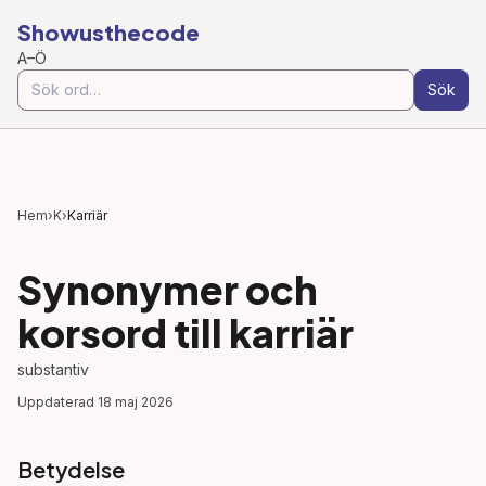
Showusthecode
A–Ö
Sök
Hem
›
K
›
Karriär
Synonymer och
korsord till
karriär
substantiv
Uppdaterad
18 maj 2026
Betydelse