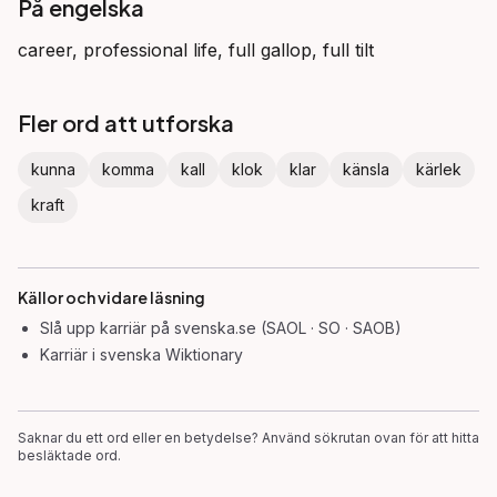
På engelska
career, professional life, full gallop, full tilt
Fler ord att utforska
kunna
komma
kall
klok
klar
känsla
kärlek
kraft
Källor och vidare läsning
Slå upp
karriär
på svenska.se (SAOL · SO · SAOB)
Karriär
i svenska Wiktionary
Saknar du ett ord eller en betydelse? Använd sökrutan ovan för att hitta
besläktade ord.