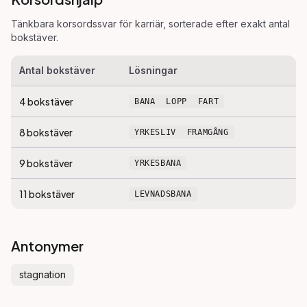
Tänkbara korsordssvar för
karriär
, sorterade efter exakt antal
bokstäver.
Antal bokstäver
Lösningar
4
bokstäver
BANA
LOPP
FART
8
bokstäver
YRKESLIV
FRAMGÅNG
9
bokstäver
YRKESBANA
11
bokstäver
LEVNADSBANA
Antonymer
stagnation