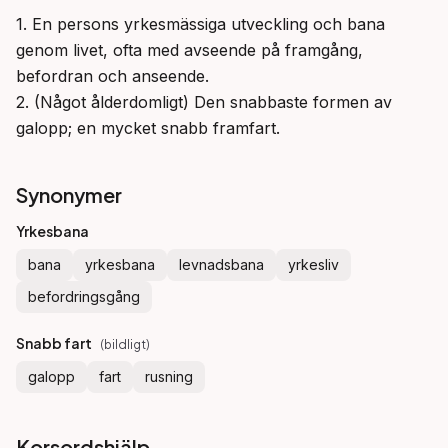
1. En persons yrkesmässiga utveckling och bana 
genom livet, ofta med avseende på framgång, 
befordran och anseende.

2. (Något ålderdomligt) Den snabbaste formen av 
galopp; en mycket snabb framfart.
Synonymer
Yrkesbana
bana
yrkesbana
levnadsbana
yrkesliv
befordringsgång
Snabb fart
(
bildligt
)
galopp
fart
rusning
Korsordshjälp