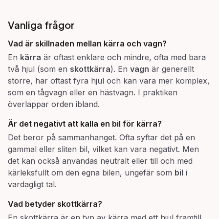
Vanliga frågor
Vad är skillnaden mellan
kärra
och
vagn
?
En
kärra
är oftast enklare och mindre, ofta med bara
två hjul (som en
skottkärra
). En
vagn
är generellt
större, har oftast fyra hjul och kan vara mer komplex,
som en tågvagn eller en hästvagn. I praktiken
överlappar orden ibland.
Är det negativt att kalla en bil för
kärra
?
Det beror på sammanhanget. Ofta syftar det på en
gammal eller sliten bil, vilket kan vara negativt. Men
det kan också användas neutralt eller till och med
kärleksfullt om den egna bilen, ungefär som
bil
i
vardagligt tal.
Vad betyder
skottkärra
?
En skottkärra är en typ av kärra med ett hjul framtill