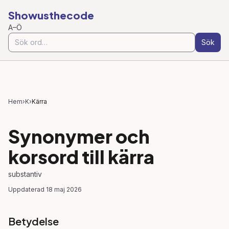
Showusthecode
A–Ö
Sök
Hem
›
K
›
Kärra
Synonymer och
korsord till
kärra
substantiv
Uppdaterad
18 maj 2026
Betydelse