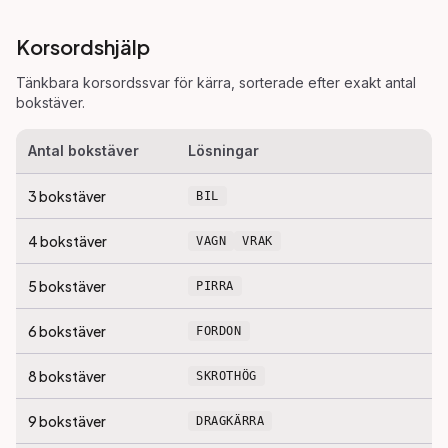
Korsordshjälp
Tänkbara korsordssvar för
kärra
, sorterade efter exakt antal
bokstäver.
Antal bokstäver
Lösningar
3
bokstäver
BIL
4
bokstäver
VAGN
VRAK
5
bokstäver
PIRRA
6
bokstäver
FORDON
8
bokstäver
SKROTHÖG
9
bokstäver
DRAGKÄRRA