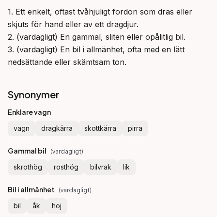
1. Ett enkelt, oftast tvåhjuligt fordon som dras eller 
skjuts för hand eller av ett dragdjur.

2. (vardagligt) En gammal, sliten eller opålitlig bil.

3. (vardagligt) En bil i allmänhet, ofta med en lätt 
nedsättande eller skämtsam ton.
Synonymer
Enklare vagn
vagn
dragkärra
skottkärra
pirra
Gammal bil
(
vardagligt
)
skrothög
rosthög
bilvrak
lik
Bil i allmänhet
(
vardagligt
)
bil
åk
hoj