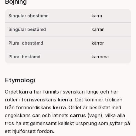
Böjning
Singular obestämd
kärra
Singular bestämd
kärran
Plural obestämd
kärror
Plural bestämd
kärrorna
Etymologi
Ordet 
kärra
 har funnits i svenskan länge och har 
rötter i fornsvenskans 
kærra
. Det kommer troligen 
från fornnordiskans 
kerra
. Ordet är besläktat med 
engelskans 
car
 och latinets 
carrus
 (vagn), vilka alla 
tros ha ett gemensamt keltiskt ursprung som syftar på 
ett hjulförsett fordon.