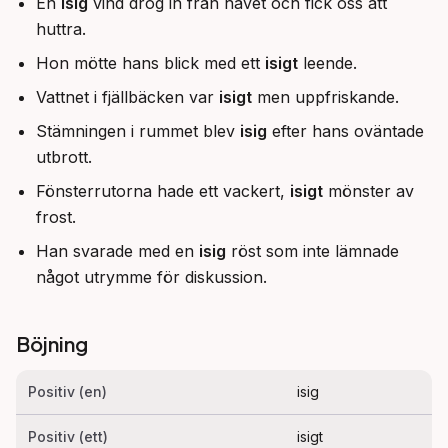
En
isig
vind drog in från havet och fick oss att
huttra.
Hon mötte hans blick med ett
isigt
leende.
Vattnet i fjällbäcken var
isigt
men uppfriskande.
Stämningen i rummet blev
isig
efter hans oväntade
utbrott.
Fönsterrutorna hade ett vackert,
isigt
mönster av
frost.
Han svarade med en
isig
röst som inte lämnade
något utrymme för diskussion.
Böjning
Positiv (en)
isig
Positiv (ett)
isigt