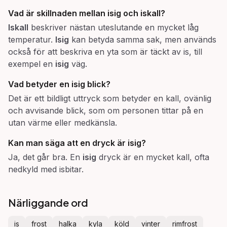
Vad är skillnaden mellan
isig
och
iskall
?
Iskall
beskriver nästan uteslutande en mycket låg
temperatur.
Isig
kan betyda samma sak, men används
också för att beskriva en yta som är täckt av is, till
exempel en
isig
väg.
Vad betyder en
isig
blick?
Det är ett bildligt uttryck som betyder en kall, ovänlig
och avvisande blick, som om personen tittar på en
utan värme eller medkänsla.
Kan man säga att en dryck är
isig
?
Ja, det går bra. En
isig
dryck är en mycket kall, ofta
nedkyld med isbitar.
Närliggande ord
is
frost
halka
kyla
köld
vinter
rimfrost