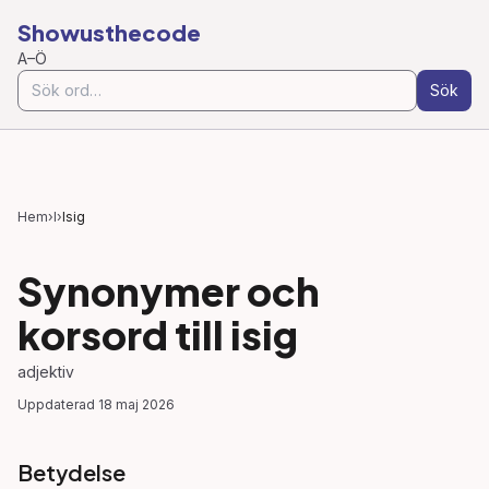
Showusthecode
A–Ö
Sök
Hem
›
I
›
Isig
Synonymer och
korsord till
isig
adjektiv
Uppdaterad
18 maj 2026
Betydelse