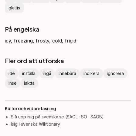
glattis
På engelska
icy, freezing, frosty, cold, frigid
Fler ord att utforska
idé
inställa
ingå
innebära
indikera
ignorera
inse
iaktta
Källor och vidare läsning
Slå upp
isig
på svenska.se (SAOL · SO · SAOB)
Isig
i svenska Wiktionary