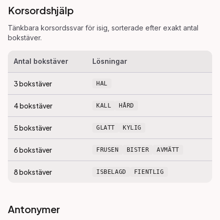
Korsordshjälp
Tänkbara korsordssvar för
isig
, sorterade efter exakt antal
bokstäver.
Antal bokstäver
Lösningar
3
bokstäver
HAL
4
bokstäver
KALL
HÅRD
5
bokstäver
GLATT
KYLIG
6
bokstäver
FRUSEN
BISTER
AVMÄTT
8
bokstäver
ISBELAGD
FIENTLIG
Antonymer