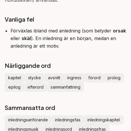
huvudtexten) användas.
Vanliga fel
Förväxlas ibland med anledning (som betyder
orsak
eller
skäl
). En inledning är en början, medan en
anledning är ett motiv.
Närliggande ord
kapitel
stycke
avsnitt
ingress
förord
prolog
epilog
efterord
sammanfattning
Sammansatta ord
inledningsanförande
inledningsfas
inledningskapitel
inledningsmusik
inledningsord
inledningsfras