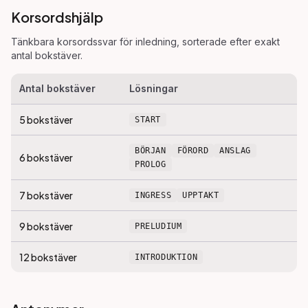
Korsordshjälp
Tänkbara korsordssvar för
inledning
, sorterade efter exakt
antal bokstäver.
Antal bokstäver
Lösningar
5
bokstäver
START
BÖRJAN
FÖRORD
ANSLAG
6
bokstäver
PROLOG
7
bokstäver
INGRESS
UPPTAKT
9
bokstäver
PRELUDIUM
12
bokstäver
INTRODUKTION