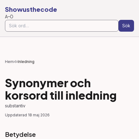
Showusthecode
A–Ö
Sök
Hem
›
I
›
Inledning
Synonymer och
korsord till
inledning
substantiv
Uppdaterad
18 maj 2026
Betydelse