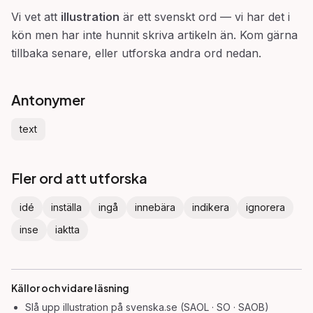
Vi vet att
illustration
är ett svenskt ord — vi har det i
kön men har inte hunnit skriva artikeln än. Kom gärna
tillbaka senare, eller utforska andra ord nedan.
Antonymer
text
Fler ord att utforska
idé
inställa
ingå
innebära
indikera
ignorera
inse
iaktta
Källor och vidare läsning
Slå upp
illustration
på svenska.se (SAOL · SO · SAOB)