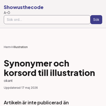
Showusthecode
A–Ö
Sök
Hem
›
I
›
Illustration
Synonymer och
korsord till
illustration
okant
Uppdaterad
17 maj 2026
Artikeln är inte publicerad än