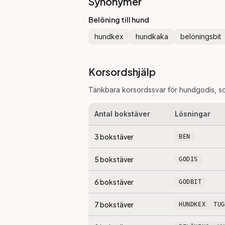
Synonymer
Belöning till hund
hundkex
hundkaka
belöningsbit
Korsordshjälp
Tänkbara korsordssvar för
hundgodis
, s
Antal bokstäver
Lösningar
3
bokstäver
BEN
5
bokstäver
GODIS
6
bokstäver
GODBIT
7
bokstäver
HUNDKEX
TU