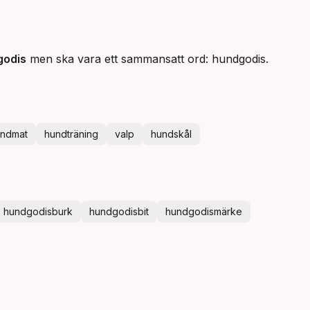
godis
men ska vara ett sammansatt ord: hundgodis.
ndmat
hundträning
valp
hundskål
hundgodisburk
hundgodisbit
hundgodismärke