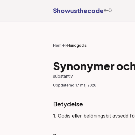
Showusthecode
A–Ö
Hem
›
H
›
Hundgodis
Synonymer och 
substantiv
Uppdaterad
17 maj 2026
Betydelse
1. Godis eller belöningsbit avsedd fö