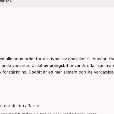
UNDKAKA
st allmänna ordet för alla typer av godsaker till hundar. 
Hu
knande varianter. Ordet 
belöningsbit
 används ofta i samman
 förstärkning. 
Godbit
 är ett mer allmänt och lite vardagli
is
när du är i affären.