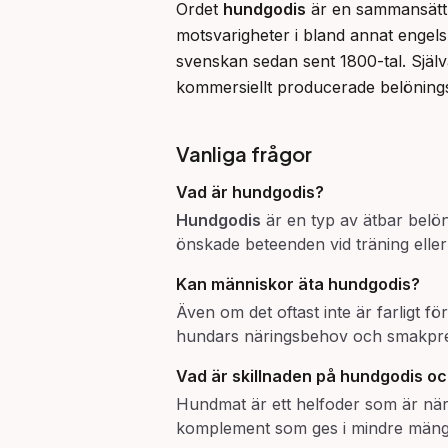
Ordet 
hundgodis
 är en sammansätt
motsvarigheter i bland annat engels
svenskan sedan sent 1800-tal. Själ
kommersiellt producerade belöningsb
Vanliga frågor
Vad är hundgodis?
Hundgodis
är en typ av ätbar belön
önskade beteenden vid träning elle
Kan människor äta hundgodis?
Även om det oftast inte är farligt f
hundars näringsbehov och smakpref
Vad är skillnaden på hundgodis o
Hundmat är ett helfoder som är när
komplement som ges i mindre mängde