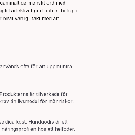
t gammalt germanskt ord med 
g till adjektivet 
god
 och är belagt i 
livit vanlig i takt med att 
 används ofta för att uppmuntra
Produkterna är tillverkade för
rav än livsmedel för människor.
akliga kost.
Hundgodis
är ett
äringsprofilen hos ett helfoder.