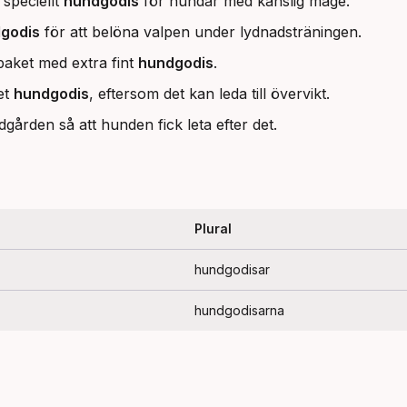
speciellt
hundgodis
för hundar med känslig mage.
godis
för att belöna valpen under lydnadsträningen.
paket med extra fint
hundgodis
.
ket
hundgodis
, eftersom det kan leda till övervikt.
ädgården så att hunden fick leta efter det.
Plural
hundgodisar
hundgodisarna