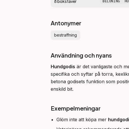
8
bokstäver
BELÖNING
H
Antonymer
bestraffning
Användning och nyans
Hundgodis
 är det vanligaste och me
specifika och syftar på torra, kexli
betona godisets funktion som positiv
enskild bit.
Exempelmeningar
Glöm inte att köpa mer
hundgod