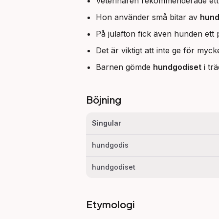
Veterinären rekommenderade ett 
Hon använder små bitar av
hund
På julafton fick även hunden ett 
Det är viktigt att inte ge för myc
Barnen gömde
hundgodiset
i tr
Böjning
Singular
hundgodis
hundgodiset
Etymologi