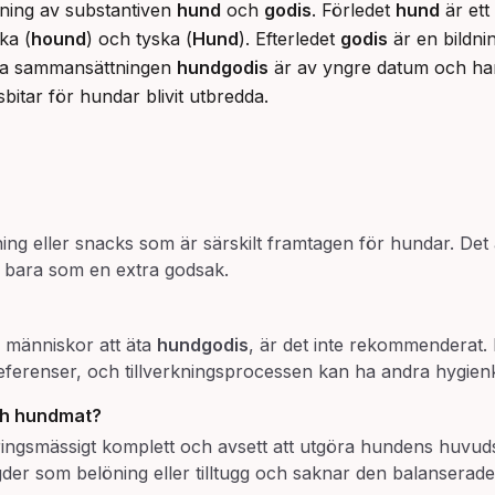
ning av substantiven 
hund
 och 
godis
. Förledet 
hund
 är et
ka (
hound
) och tyska (
Hund
). Efterledet 
godis
 är en bildnin
va sammansättningen 
hundgodis
 är av yngre datum och har b
itar för hundar blivit utbredda.
ing eller snacks som är särskilt framtagen för hundar. Det
r bara som en extra godsak.
ör människor att äta
hundgodis
, är det inte rekommenderat. 
erenser, och tillverkningsprocessen kan ha andra hygienk
ch hundmat?
ingsmässigt komplett och avsett att utgöra hundens huvuds
r som belöning eller tilltugg och saknar den balanserade n