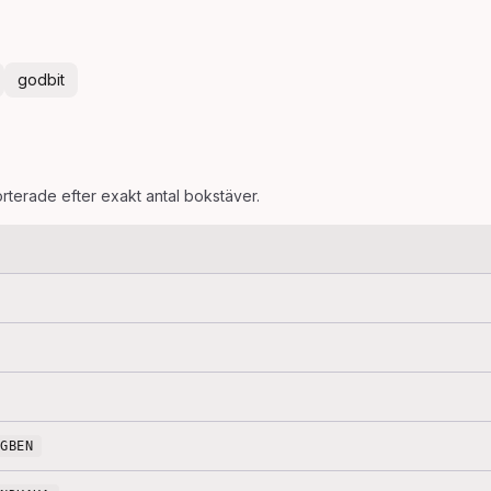
godbit
orterade efter exakt antal bokstäver.
GGBEN