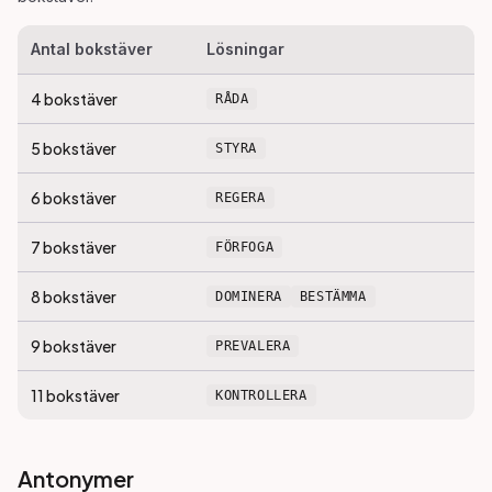
Antal bokstäver
Lösningar
4
bokstäver
RÅDA
5
bokstäver
STYRA
6
bokstäver
REGERA
7
bokstäver
FÖRFOGA
8
bokstäver
DOMINERA
BESTÄMMA
9
bokstäver
PREVALERA
11
bokstäver
KONTROLLERA
Antonymer