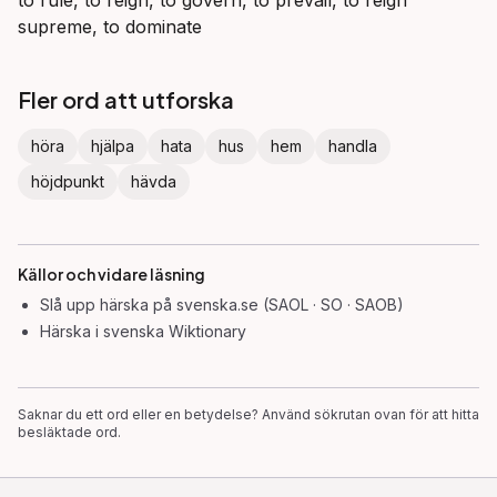
to rule, to reign, to govern, to prevail, to reign
supreme, to dominate
Fler ord att utforska
höra
hjälpa
hata
hus
hem
handla
höjdpunkt
hävda
Källor och vidare läsning
Slå upp
härska
på svenska.se (SAOL · SO · SAOB)
Härska
i svenska Wiktionary
Saknar du ett ord eller en betydelse? Använd sökrutan ovan för att hitta
besläktade ord.