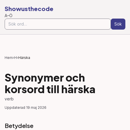
Showusthecode
A–Ö
Sök
Hem
›
H
›
Härska
Synonymer och
korsord till
härska
verb
Uppdaterad
19 maj 2026
Betydelse