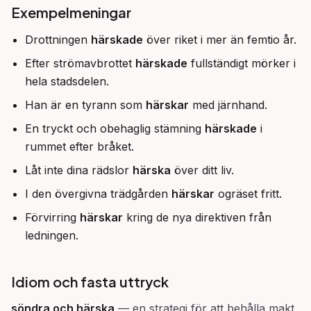
Exempelmeningar
Drottningen
härskade
över riket i mer än femtio år.
Efter strömavbrottet
härskade
fullständigt mörker i
hela stadsdelen.
Han är en tyrann som
härskar
med järnhand.
En tryckt och obehaglig stämning
härskade
i
rummet efter bråket.
Låt inte dina rädslor
härska
över ditt liv.
I den övergivna trädgården
härskar
ogräset fritt.
Förvirring
härskar
kring de nya direktiven från
ledningen.
Idiom och fasta uttryck
söndra och härska
—
en strategi för att behålla makt