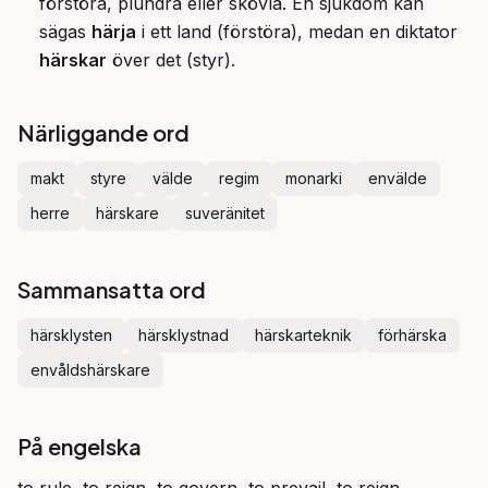
förstöra, plundra eller skövla. En sjukdom kan
sägas
härja
i ett land (förstöra), medan en diktator
härskar
över det (styr).
Närliggande ord
makt
styre
välde
regim
monarki
envälde
herre
härskare
suveränitet
Sammansatta ord
härsklysten
härsklystnad
härskarteknik
förhärska
envåldshärskare
På engelska