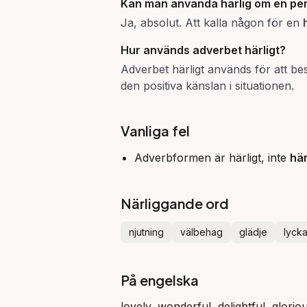
Kan man använda
härlig
om en pe
Ja, absolut. Att kalla någon för en
Hur används adverbet
härligt
?
Adverbet härligt används för att bes
den positiva känslan i situationen.
Vanliga fel
Adverbformen är härligt, inte
här
Närliggande ord
njutning
välbehag
glädje
lyck
På engelska
lovely, wonderful, delightful, glorio