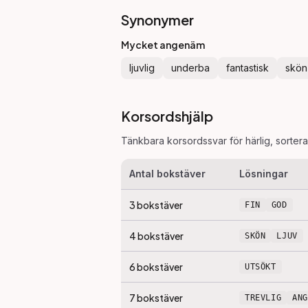
Synonymer
Mycket angenäm
ljuvlig
underba
fantastisk
skön
Korsordshjälp
Tänkbara korsordssvar för
härlig
, sorter
Antal bokstäver
Lösningar
3
bokstäver
FIN
GOD
4
bokstäver
SKÖN
LJUV
6
bokstäver
UTSÖKT
7
bokstäver
TREVLIG
AN