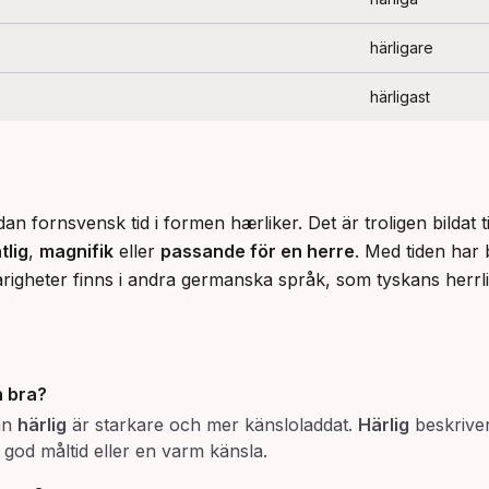
härligare
härligast
an fornsvensk tid i formen hærliker. Det är troligen bildat t
tlig
, 
magnifik
 eller 
passande för en herre
. Med tiden har b
righeter finns i andra germanska språk, som tyskans herrl
h
bra
?
dan
härlig
är starkare och mer känsloladdat.
Härlig
beskriver
god måltid eller en varm känsla.