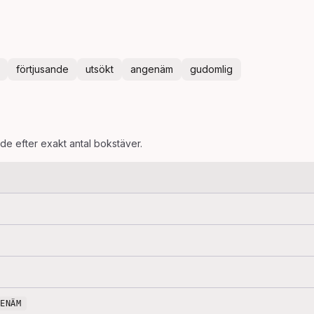
förtjusande
utsökt
angenäm
gudomlig
ade efter exakt antal bokstäver.
GENÄM