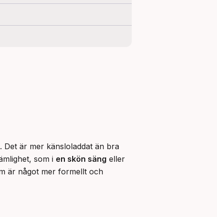
g. Det är mer känsloladdat än bra 
ämlighet, som i 
en skön säng
 eller 
m är något mer formellt och 