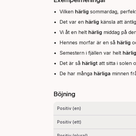
Vilken
härlig
sommardag, perfekt f
Det var en
härlig
känsla att äntli
Vi åt en helt
härlig
middag på den
Hennes morfar är en så
härlig
oc
Semestern i fjällen var helt
härli
Det är så
härligt
att sitta i solen
De har många
härliga
minnen från
Böjning
Positiv (en)
Positiv (ett)
Positiv (plural)