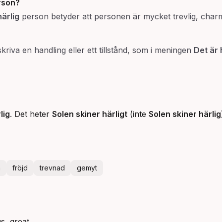
rson?
härlig
person betyder att personen är mycket trevlig, charmi
kriva en handling eller ett tillstånd, som i meningen
Det är 
lig
. Det heter
Solen skiner härligt
(inte
Solen skiner härlig
a
fröjd
trevnad
gemyt
us, great