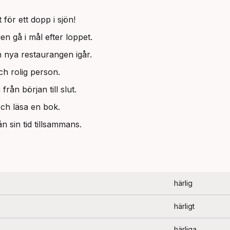
ör ett dopp i sjön!
gen gå i mål efter loppet.
 nya restaurangen igår.
h rolig person.
g
från början till slut.
 och läsa en bok.
 sin tid tillsammans.
härlig
härligt
härliga