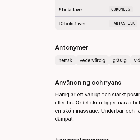
8
bokstäver
GUDOMLIG
10
bokstäver
FANTASTISK
Antonymer
hemsk
vedervärdig
gräslig
vid
Användning och nyans
Härlig är ett vanligt och starkt pos
eller fin. Ordet skön ligger nära i b
en skön massage
. Underbar och fa
dämpat.
Exempelmeningar