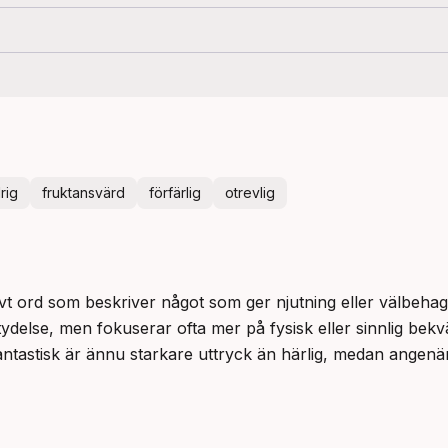
rig
fruktansvärd
förfärlig
otrevlig
itivt ord som beskriver något som ger njutning eller välbeha
etydelse, men fokuserar ofta mer på fysisk eller sinnlig bekv
ntastisk är ännu starkare uttryck än härlig, medan angenä