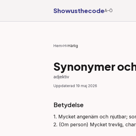
Showusthecode
A–Ö
Hem
›
H
›
Härlig
Synonymer och 
adjektiv
Uppdaterad
19 maj 2026
Betydelse
1. Mycket angenäm och njutbar; som 
2. (Om person) Mycket trevlig, char