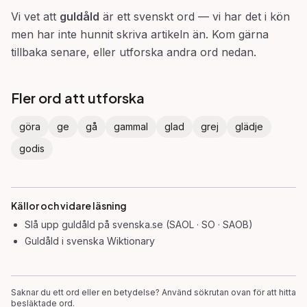
Vi vet att
guldåld
är ett svenskt ord — vi har det i kön
men har inte hunnit skriva artikeln än. Kom gärna
tillbaka senare, eller utforska andra ord nedan.
Fler ord att utforska
göra
ge
gå
gammal
glad
grej
glädje
godis
Källor och vidare läsning
Slå upp
guldåld
på svenska.se (SAOL · SO · SAOB)
Guldåld
i svenska Wiktionary
Saknar du ett ord eller en betydelse? Använd sökrutan ovan för att hitta
besläktade ord.