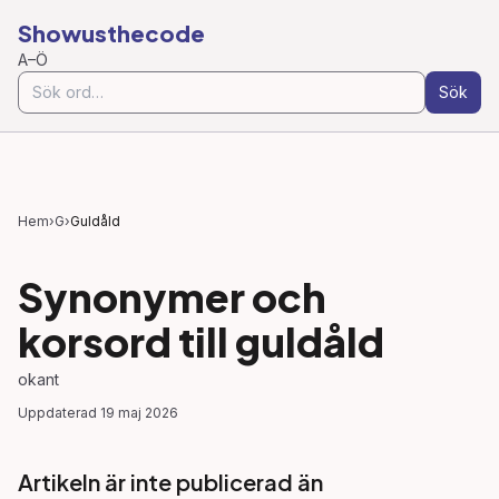
Showusthecode
A–Ö
Sök
Hem
›
G
›
Guldåld
Synonymer och
korsord till
guldåld
okant
Uppdaterad
19 maj 2026
Artikeln är inte publicerad än