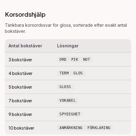
Korsordshjälp
Tänkbara korsordssvar för
glosa
, sorterade efter exakt antal
bokstäver.
Antal bokstäver
Lösningar
3
bokstäver
ORD
PIK
NOT
4
bokstäver
TERM
GLOS
5
bokstäver
GLOSS
7
bokstäver
VOKABEL
9
bokstäver
SPYDIGHET
10
bokstäver
ANMÄRKNING
FÖRKLARING