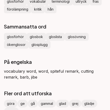
glosförhör
vokabulär
terminologi
uttryck
fras
förolämpning
kritik
hån
Sammansatta ord
glosförhör
glosbok
gloslista
glosövning
ökenglosor
glosplugg
På engelska
vocabulary word, word, spiteful remark, cutting
remark, barb, jibe
Fler ord att utforska
göra
ge
gå
gammal
glad
grej
glädje