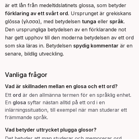
är ett lån från medeltidslatinets glossa, som betyder 
förklaring av ett svårt ord
. Ursprunget är grekiskans 
glōssa (γλῶσσα), med betydelsen 
tunga
 eller 
språk
. 
Den ursprungliga betydelsen av en förklarande not 
har gett upphov till den moderna betydelsen av ett ord 
som ska läras in. Betydelsen 
spydig kommentar
 är en 
senare, bildlig utveckling.
Vanliga frågor
Vad är skillnaden mellan en
glosa
och ett
ord
?
Ett
ord
är den allmänna termen för en språklig enhet.
En
glosa
syftar nästan alltid på ett ord i en
inlärningssituation, till exempel när man studerar ett
främmande språk.
Vad betyder uttrycket
plugga glosor
?
Det betyder att man studerar och memorerar ord,