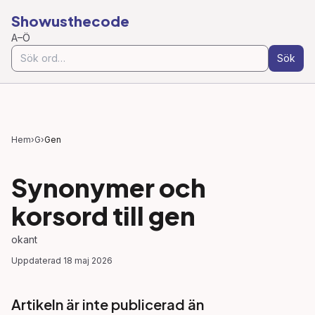
Showusthecode
A–Ö
Sök
Hem
›
G
›
Gen
Synonymer och
korsord till
gen
okant
Uppdaterad
18 maj 2026
Artikeln är inte publicerad än