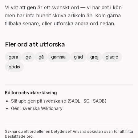
Vi vet att
gen
är ett svenskt ord — vi har det i kön
men har inte hunnit skriva artikeln än. Kom gärna
tillbaka senare, eller utforska andra ord nedan.
Fler ord att utforska
göra
ge
gå
gammal
glad
grej
glädje
godis
Källor och vidare läsning
Slå upp
gen
på svenska.se (SAOL · SO · SAOB)
Gen
i svenska Wiktionary
Saknar du ett ord eller en betydelse? Använd sökrutan ovan för att hitta
besläktade ord.