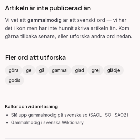
Artikeln är inte publicerad än
Vi vet att
gammalmodig
är ett svenskt ord — vi har
det i kön men har inte hunnit skriva artikeln än. Kom
gärna tillbaka senare, eller utforska andra ord nedan.
Fler ord att utforska
göra
ge
gå
gammal
glad
grej
glädje
godis
Källor och vidare läsning
Slå upp
gammalmodig
på svenska.se (SAOL · SO · SAOB)
Gammalmodig
i svenska Wiktionary