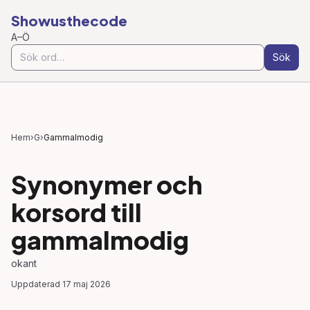
Showusthecode
A–Ö
Sök
Hem
›
G
›
Gammalmodig
Synonymer och
korsord till
gammalmodig
okant
Uppdaterad
17 maj 2026