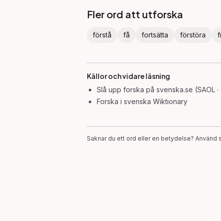
Fler ord att utforska
förstå
få
fortsätta
förstöra
f
Källor och vidare läsning
Slå upp
forska
på svenska.se (SAOL ·
Forska
i svenska Wiktionary
Saknar du ett ord eller en betydelse? Använd s