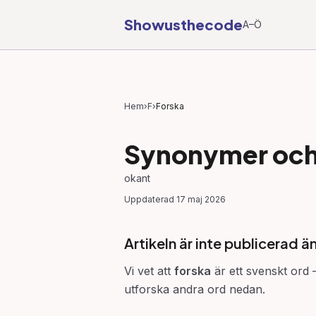
Showusthecode
A–Ö
Hem
›
F
›
Forska
Synonymer och 
okant
Uppdaterad
17 maj 2026
Artikeln är inte publicerad ä
Vi vet att
forska
är ett svenskt ord —
utforska andra ord nedan.