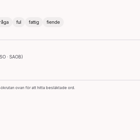
råga
ful
fattig
fiende
 SO · SAOB)
ökrutan ovan för att hitta besläktade ord.