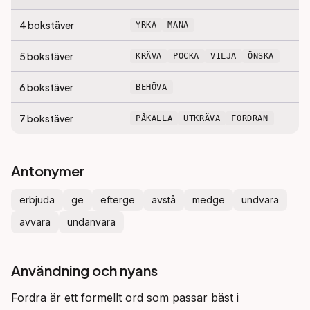
4
bokstäver
YRKA
MANA
5
bokstäver
KRÄVA
POCKA
VILJA
ÖNSKA
6
bokstäver
BEHÖVA
7
bokstäver
PÅKALLA
UTKRÄVA
FORDRAN
Antonymer
erbjuda
ge
efterge
avstå
medge
undvara
avvara
undanvara
Användning och nyans
Fordra är ett formellt ord som passar bäst i 