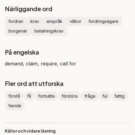
Närliggande ord
fordran
krav
anspråk
villkor
fordringsägare
borgenär
betalningskrav
På engelska
demand, claim, require, call for
Fler ord att utforska
förstå
få
fortsätta
förstöra
fråga
ful
fattig
fiende
Källor och vidare läsning