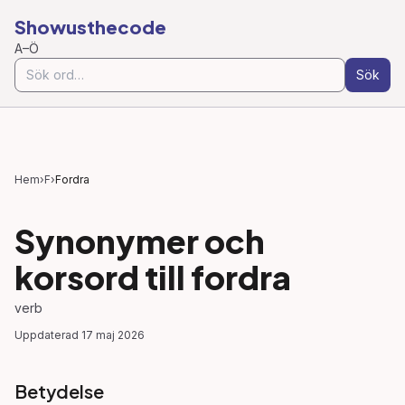
Showusthecode
A–Ö
Sök
Hem
›
F
›
Fordra
Synonymer och
korsord till
fordra
verb
Uppdaterad
17 maj 2026
Betydelse