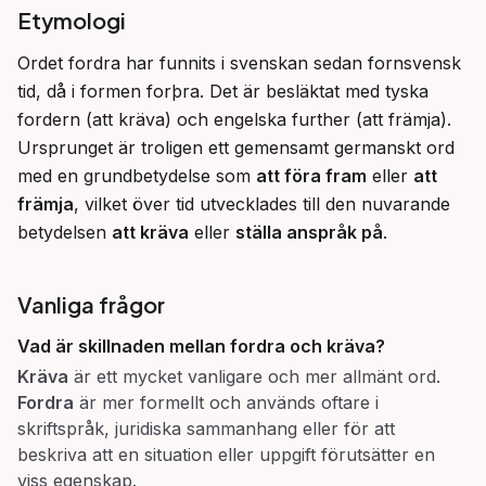
Etymologi
Ordet fordra har funnits i svenskan sedan fornsvensk 
tid, då i formen forþra. Det är besläktat med tyska 
fordern (att kräva) och engelska further (att främja). 
Ursprunget är troligen ett gemensamt germanskt ord 
med en grundbetydelse som 
att föra fram
 eller 
att 
främja
, vilket över tid utvecklades till den nuvarande 
betydelsen 
att kräva
 eller 
ställa anspråk på
.
Vanliga frågor
Vad är skillnaden mellan
fordra
och
kräva
?
Kräva
är ett mycket vanligare och mer allmänt ord.
Fordra
är mer formellt och används oftare i
skriftspråk, juridiska sammanhang eller för att
beskriva att en situation eller uppgift förutsätter en
viss egenskap.