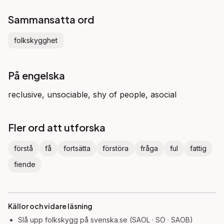
Sammansatta ord
folkskygghet
På engelska
reclusive, unsociable, shy of people, asocial
Fler ord att utforska
förstå
få
fortsätta
förstöra
fråga
ful
fattig
fiende
Källor och vidare läsning
Slå upp
folkskygg
på svenska.se (SAOL · SO · SAOB)