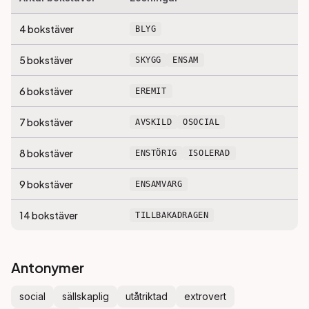
4
bokstäver
BLYG
5
bokstäver
SKYGG
ENSAM
6
bokstäver
EREMIT
7
bokstäver
AVSKILD
OSOCIAL
8
bokstäver
ENSTÖRIG
ISOLERAD
9
bokstäver
ENSAMVARG
14
bokstäver
TILLBAKADRAGEN
Antonymer
social
sällskaplig
utåtriktad
extrovert