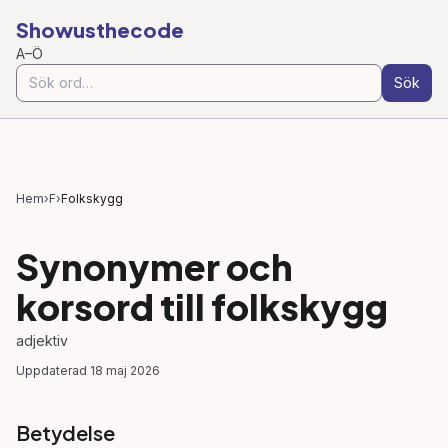
Showusthecode
A–Ö
Sök
Hem
›
F
›
Folkskygg
Synonymer och
korsord till
folkskygg
adjektiv
Uppdaterad
18 maj 2026
Betydelse