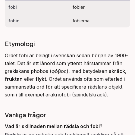
fobi
fobier
fobin
fobierna
Etymologi
Ordet fobi är belagt i svenskan sedan början av 1900-
talet. Det är ett lånord som ytterst härstammar från 
grekiskans phobos (φόβος), med betydelsen 
skräck
, 
fruktan
 eller 
flykt
. Ordet används ofta som efterled i 
sammansatta ord för att specificera rädslans objekt, 
som i till exempel araknofobi (spindelskräck).
Vanliga frågor
Vad är skillnaden mellan rädsla och fobi?
Rädsla
är en naturlig och funktionell reaktion på ett