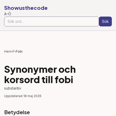
Showusthecode
A–Ö
Sök
Hem
›
F
›
Fobi
Synonymer och
korsord till
fobi
substantiv
Uppdaterad
18 maj 2026
Betydelse