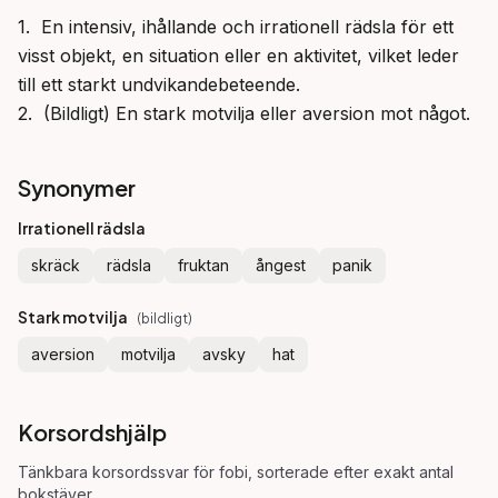
1.  En intensiv, ihållande och irrationell rädsla för ett 
visst objekt, en situation eller en aktivitet, vilket leder 
till ett starkt undvikandebeteende.

2.  (Bildligt) En stark motvilja eller aversion mot något.
Synonymer
Irrationell rädsla
skräck
rädsla
fruktan
ångest
panik
Stark motvilja
(
bildligt
)
aversion
motvilja
avsky
hat
Korsordshjälp
Tänkbara korsordssvar för
fobi
, sorterade efter exakt antal
bokstäver.