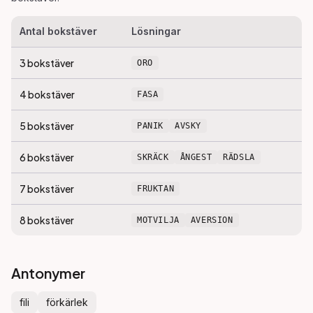
Antal bokstäver
Lösningar
3
bokstäver
ORO
4
bokstäver
FASA
5
bokstäver
PANIK
AVSKY
6
bokstäver
SKRÄCK
ÅNGEST
RÄDSLA
7
bokstäver
FRUKTAN
8
bokstäver
MOTVILJA
AVERSION
Antonymer
fili
förkärlek