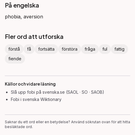
På engelska
phobia, aversion
Fler ord att utforska
förstå
få
fortsätta
förstöra
fråga
ful
fattig
fiende
Källor och vidare läsning
Slå upp
fobi
på svenska.se (SAOL · SO · SAOB)
Fobi
i svenska Wiktionary
Saknar du ett ord eller en betydelse? Använd sökrutan ovan för att hitta
besläktade ord.