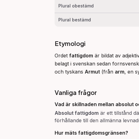
Plural obestämd
Plural bestämd
Etymologi
Ordet 
fattigdom
 är bildat av adjekti
belagt i svenskan sedan fornsvensk
och tyskans 
Armut
 (från 
arm
, en s
Vanliga frågor
Vad är skillnaden mellan absolut o
Absolut fattigdom
är ett tillstånd
förhållande till den allmänna levna
Hur mäts fattigdomsgränsen?