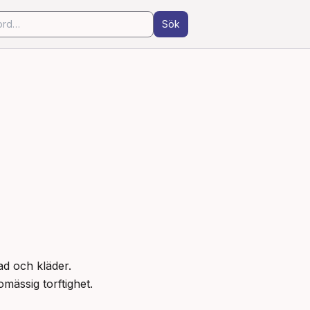
Sök
d och kläder.

omässig torftighet.