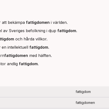
ör att bekämpa
fattigdomen
i världen.
l av Sveriges befolkning i djup
fattigdom
.
ttigdom
och hårda villkor.
 en intellektuell
fattigdom
.
arn
fattigdomen
med hälften.
tor andlig
fattigdom
.
fattigdom
fattigdomen