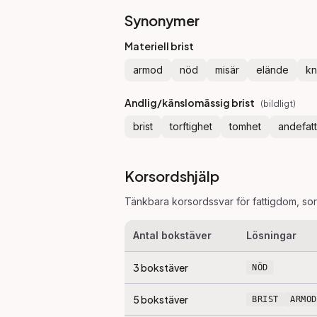
Synonymer
Materiell brist
armod
nöd
misär
elände
kn
Andlig/känslomässig brist
(
bildligt
)
brist
torftighet
tomhet
andefat
Korsordshjälp
Tänkbara korsordssvar för
fattigdom
, so
Antal bokstäver
Lösningar
3
bokstäver
NÖD
5
bokstäver
BRIST
ARMOD