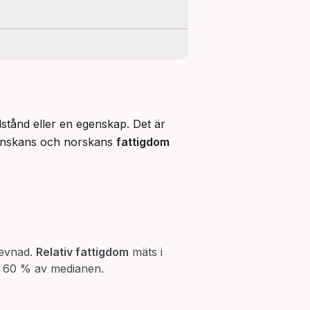
lstånd eller en egenskap. Det är 
danskans och norskans 
fattigdom
levnad.
Relativ fattigdom
mäts i
er 60 % av medianen.