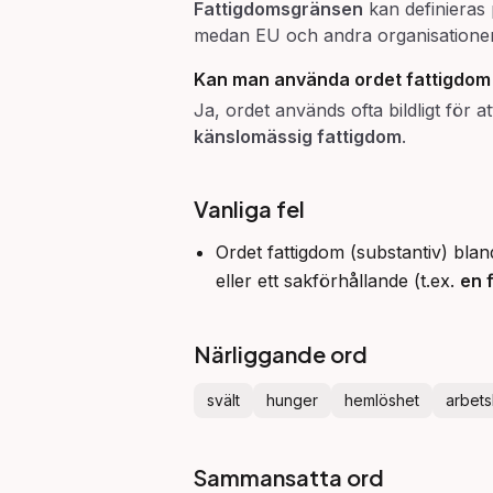
Fattigdomsgränsen
kan definieras 
medan EU och andra organisationer 
Kan man använda ordet fattigdom
Ja, ordet används ofta bildligt för a
känslomässig fattigdom
.
Vanliga fel
Ordet fattigdom (substantiv) bland
eller ett sakförhållande (t.ex.
en f
Närliggande ord
svält
hunger
hemlöshet
arbets
Sammansatta ord