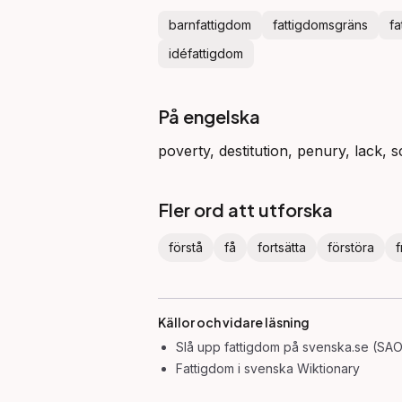
barnfattigdom
fattigdomsgräns
f
idéfattigdom
På engelska
poverty, destitution, penury, lack, 
Fler ord att utforska
förstå
få
fortsätta
förstöra
f
Källor och vidare läsning
Slå upp
fattigdom
på svenska.se (SAO
Fattigdom
i svenska Wiktionary