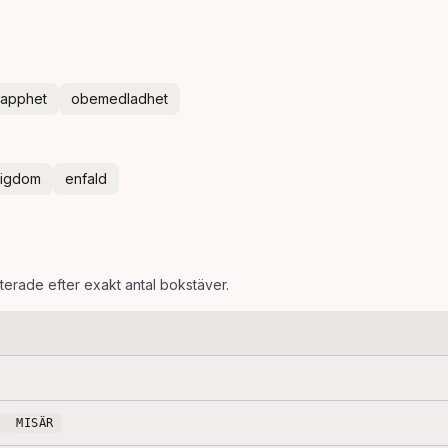
apphet
obemedladhet
tigdom
enfald
rterade efter exakt antal bokstäver.
MISÄR