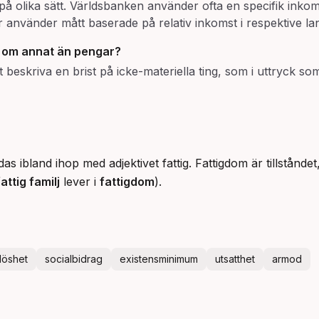
på olika sätt. Världsbanken använder ofta en specifik inkom
använder mått baserade på relativ inkomst i respektive la
 om annat än pengar?
tt beskriva en brist på icke-materiella ting, som i uttryck s
as ibland ihop med adjektivet fattig. Fattigdom är tillstånd
attig familj
lever i
fattigdom
).
löshet
socialbidrag
existensminimum
utsatthet
armod