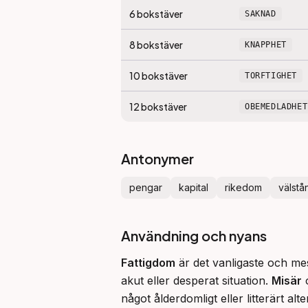
6
bokstäver
SAKNAD
8
bokstäver
KNAPPHET
10
bokstäver
TORFTIGHET
12
bokstäver
OBEMEDLADHET
Antonymer
pengar
kapital
rikedom
välstå
Användning och nyans
Fattigdom
 är det vanligaste och mes
akut eller desperat situation. 
Misär
 
något ålderdomligt eller litterärt alt