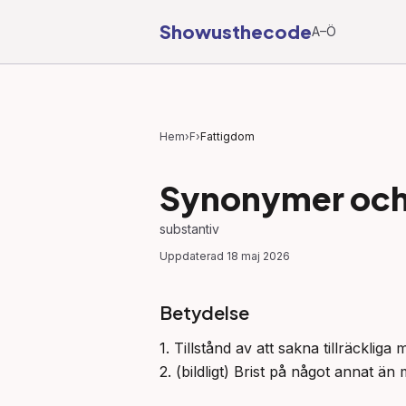
Showusthecode
A–Ö
Hem
›
F
›
Fattigdom
Synonymer och 
substantiv
Uppdaterad
18 maj 2026
Betydelse
1. Tillstånd av att sakna tillräckli
2. (bildligt) Brist på något annat än 