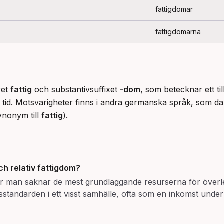
fattigdomar
fattigdomarna
vet 
fattig
 och substantivsuffixet 
-dom
, som betecknar ett til
 tid. Motsvarigheter finns i andra germanska språk, som 
ynonym till 
fattig
).
ch relativ fattigdom?
 där man saknar de mest grundläggande resurserna för över
dsstandarden i ett visst samhälle, ofta som en inkomst und