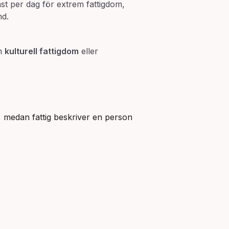
st per dag för extrem fattigdom,
nd.
om
kulturell fattigdom
eller
et, medan fattig beskriver en person