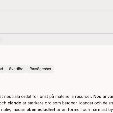
nd
överflöd
förmögenhet
t neutrala ordet för brist på materiella resurser. 
Nöd
 använ
och 
elände
 är starkare ord som betonar lidandet och de us
ernativ, medan 
obemedladhet
 är en formell och närmast by