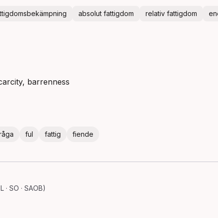
attigdomsbekämpning
absolut fattigdom
relativ fattigdom
en
scarcity, barrenness
råga
ful
fattig
fiende
L · SO · SAOB)