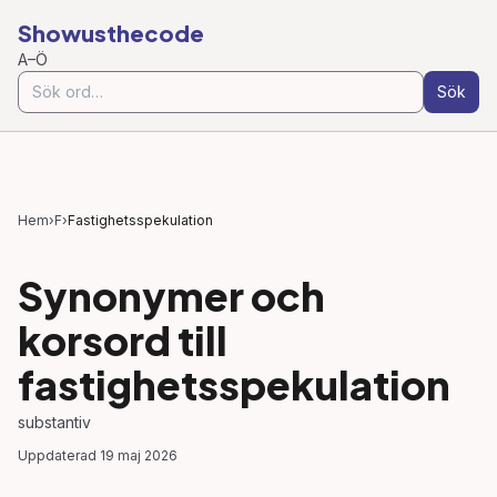
Showusthecode
A–Ö
Sök
Hem
›
F
›
Fastighetsspekulation
Synonymer och
korsord till
fastighetsspekulation
substantiv
Uppdaterad
19 maj 2026