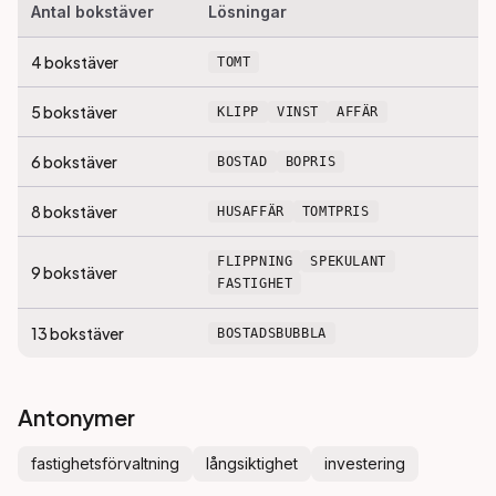
Antal bokstäver
Lösningar
4
bokstäver
TOMT
5
bokstäver
KLIPP
VINST
AFFÄR
6
bokstäver
BOSTAD
BOPRIS
8
bokstäver
HUSAFFÄR
TOMTPRIS
FLIPPNING
SPEKULANT
9
bokstäver
FASTIGHET
13
bokstäver
BOSTADSBUBBLA
Antonymer
fastighetsförvaltning
långsiktighet
investering