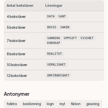
Antal bokstäver
Lösningar
4
bokstäver
DATA
SANT
5
bokstäver
BEVIS
SAKEN
SANNING
UPPGIFT
VISSHET
7
bokstäver
KUNSKAP
8
bokstäver
REALITET
10
bokstäver
VERKLIGHET
12
bokstäver
OMSTÄNDIGHET
Antonymer
folktro
bedömning
lögn
myt
fiktion
gissning