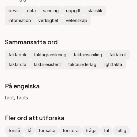
bevis
data
sanning
uppgift
statistik
information
verklighet
vetenskap
Sammansatta ord
faktabok
faktagranskning
faktainsamling
faktakoll
faktaruta
faktaresistent
faktaunderlag
lightfakta
På engelska
fact, facts
Fler ord att utforska
förstå
få
fortsätta
förstöra
fråga
ful
fattig