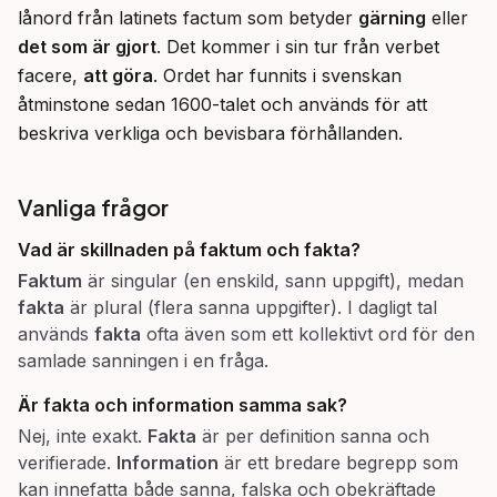
lånord från latinets factum som betyder 
gärning
 eller 
det som är gjort
. Det kommer i sin tur från verbet 
facere, 
att göra
. Ordet har funnits i svenskan 
åtminstone sedan 1600-talet och används för att 
beskriva verkliga och bevisbara förhållanden.
Vanliga frågor
Vad är skillnaden på faktum och fakta?
Faktum
är singular (en enskild, sann uppgift), medan
fakta
är plural (flera sanna uppgifter). I dagligt tal
används
fakta
ofta även som ett kollektivt ord för den
samlade sanningen i en fråga.
Är fakta och information samma sak?
Nej, inte exakt.
Fakta
är per definition sanna och
verifierade.
Information
är ett bredare begrepp som
kan innefatta både sanna, falska och obekräftade