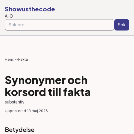
Showusthecode
A–Ö
Sök
Hem
›
F
›
Fakta
Synonymer och
korsord till
fakta
substantiv
Uppdaterad
18 maj 2026
Betydelse