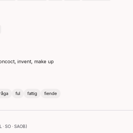
oncoct, invent, make up
råga
ful
fattig
fiende
 · SO · SAOB)