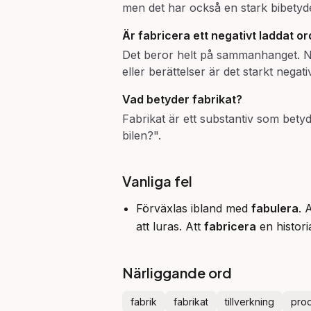
men det har också en stark bibetydel
Är
fabricera
ett negativt laddat or
Det beror helt på sammanhanget. När
eller berättelser är det starkt negat
Vad betyder
fabrikat
?
Fabrikat är ett substantiv som bety
bilen?".
Vanliga fel
Förväxlas ibland med
fabulera
. 
att luras. Att
fabricera
en histori
Närliggande ord
fabrik
fabrikat
tillverkning
prod