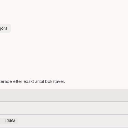
göra
rterade efter exakt antal bokstäver.
LJUGA