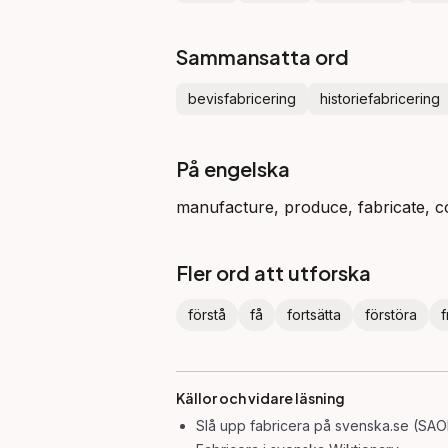
Sammansatta ord
bevisfabricering
historiefabricering
På engelska
manufacture, produce, fabricate, c
Fler ord att utforska
förstå
få
fortsätta
förstöra
f
Källor och vidare läsning
Slå upp
fabricera
på svenska.se (SAOL