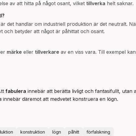
se av att hitta på något osant, vilket
tillverka
helt saknar.
d?
 det handlar om industriell produktion är det neutralt. Nä
ivt och betyder att något är påhittat och osant.
der
märke
eller
tillverkare
av en viss vara. Till exempel kan
Att
fabulera
innebär att berätta livligt och fantasifullt, utan 
a innebär däremot att medvetet konstruera en lögn.
uktion
konstruktion
lögn
påhitt
förfalskning