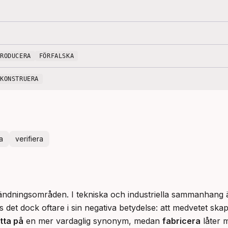
PRODUCERA
FÖRFALSKA
KONSTRUERA
a
verifiera
vändningsområden. I tekniska och industriella sammanhang ä
 det dock oftare i sin negativa betydelse: att medvetet skapa
itta på
 en mer vardaglig synonym, medan 
fabricera
 låter 