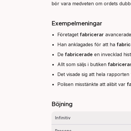
bör vara medveten om ordets dubbla
Exempelmeningar
Företaget
fabricerar
avancerade 
Han anklagades för att ha
fabric
De
fabricerade
en invecklad hist
Allt som säljs i butiken
fabricera
Det visade sig att hela rapporten
Polisen misstänkte att alibit var
f
Böjning
Infinitiv
Presens