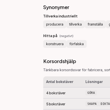
Synonymer
Tillverka industriellt
producera
tillverka
framställa
Hitta på
(
negativt
)
konstruera
förfalska
Korsordshjälp
Tänkbara korsordssvar för
fabricera
, so
Antal bokstäver
Lösningar
4
bokstäver
GÖRA
5
bokstäver
SKAPA
DIKTA