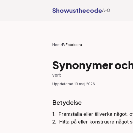
Showusthecode
A–Ö
Hem
›
F
›
Fabricera
Synonymer och 
verb
Uppdaterad
19 maj 2026
Betydelse
1.  Framställa eller tillverka något, o
2.  Hitta på eller konstruera något so