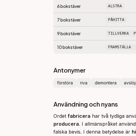
6
bokstäver
ALSTRA
7
bokstäver
PÅHITTA
9
bokstäver
TILLVERKA
10
bokstäver
FRAMSTÄLLA
Antonymer
förstöra
riva
demontera
avslöj
Användning och nyans
Ordet 
fabricera
 har två tydliga an
producera
. I allmänspråket används
falska bevis. I denna betydelse är 
h