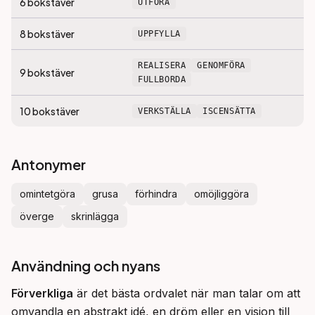
6
bokstäver
UTFÖRA
8
bokstäver
UPPFYLLA
REALISERA
GENOMFÖRA
9
bokstäver
FULLBORDA
10
bokstäver
VERKSTÄLLA
ISCENSÄTTA
Antonymer
omintetgöra
grusa
förhindra
omöjliggöra
överge
skrinlägga
Användning och nyans
Förverkliga
 är det bästa ordvalet när man talar om att 
omvandla en abstrakt idé, en dröm eller en vision till 