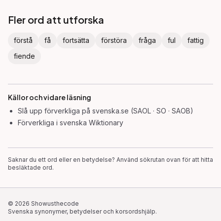
Fler ord att utforska
förstå
få
fortsätta
förstöra
fråga
ful
fattig
fiende
Källor och vidare läsning
Slå upp
förverkliga
på svenska.se (SAOL · SO · SAOB)
Förverkliga
i svenska Wiktionary
Saknar du ett ord eller en betydelse? Använd sökrutan ovan för att hitta
besläktade ord.
©
2026
Showusthecode
Svenska synonymer, betydelser och korsordshjälp.