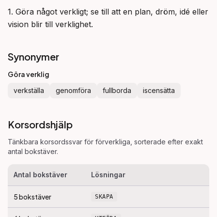
1. Göra något verkligt; se till att en plan, dröm, idé eller 
vision blir till verklighet.
Synonymer
Göra verklig
verkställa
genomföra
fullborda
iscensätta
Korsordshjälp
Tänkbara korsordssvar för
förverkliga
, sorterade efter exakt
antal bokstäver.
Antal bokstäver
Lösningar
5
bokstäver
SKAPA