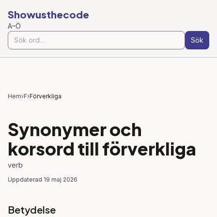
Showusthecode
A–Ö
Sök
Hem
›
F
›
Förverkliga
Synonymer och
korsord till
förverkliga
verb
Uppdaterad
19 maj 2026
Betydelse