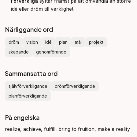
Förverkliga
syftar främst på att omvandla en större
idé eller dröm till verklighet.
Närliggande ord
dröm
vision
idé
plan
mål
projekt
skapande
genomförande
Sammansatta ord
självförverkligande
drömförverkligande
planförverkligande
På engelska
realize, achieve, fulfill, bring to fruition, make a reality