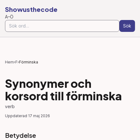
Showusthecode
A–Ö
Sök
Hem
›
F
›
Förminska
Synonymer och
korsord till
förminska
verb
Uppdaterad
17 maj 2026
Betydelse