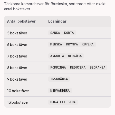
Tänkbara korsordssvar för
förminska
, sorterade efter exakt
antal bokstäver.
Antal bokstäver
Lösningar
5
bokstäver
SÄNKA
KORTA
6
bokstäver
MINSKA
KRYMPA
KUPERA
7
bokstäver
AVKORTA
NEDGÖRA
8
bokstäver
FÖRRINGA
REDUCERA
BEGRÄNSA
9
bokstäver
INSKRÄNKA
10
bokstäver
NEDVÄRDERA
13
bokstäver
BAGATELLISERA