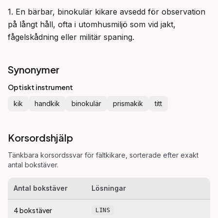
1. En bärbar, binokulär kikare avsedd för observation 
på långt håll, ofta i utomhusmiljö som vid jakt, 
fågelskådning eller militär spaning.
Synonymer
Optiskt instrument
kik
handkik
binokulär
prismakik
titt
Korsordshjälp
Tänkbara korsordssvar för
fältkikare
, sorterade efter exakt
antal bokstäver.
Antal bokstäver
Lösningar
4
bokstäver
LINS