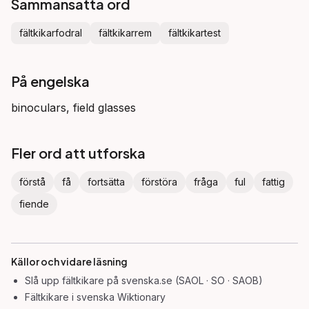
Sammansatta ord
fältkikarfodral
fältkikarrem
fältkikartest
På engelska
binoculars, field glasses
Fler ord att utforska
förstå
få
fortsätta
förstöra
fråga
ful
fattig
fiende
Källor och vidare läsning
Slå upp
fältkikare
på svenska.se (SAOL · SO · SAOB)
Fältkikare
i svenska Wiktionary