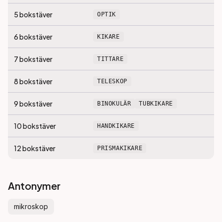
5
bokstäver
OPTIK
6
bokstäver
KIKARE
7
bokstäver
TITTARE
8
bokstäver
TELESKOP
9
bokstäver
BINOKULÄR
TUBKIKARE
10
bokstäver
HANDKIKARE
12
bokstäver
PRISMAKIKARE
Antonymer
mikroskop