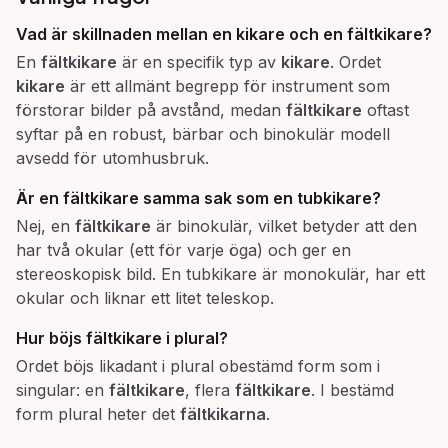
Vad är skillnaden mellan en kikare och en fältkikare?
En
fältkikare
är en specifik typ av
kikare
. Ordet
kikare
är ett allmänt begrepp för instrument som
förstorar bilder på avstånd, medan
fältkikare
oftast
syftar på en robust, bärbar och binokulär modell
avsedd för utomhusbruk.
Är en fältkikare samma sak som en tubkikare?
Nej, en
fältkikare
är binokulär, vilket betyder att den
har två okular (ett för varje öga) och ger en
stereoskopisk bild. En tubkikare är monokulär, har ett
okular och liknar ett litet teleskop.
Hur böjs fältkikare i plural?
Ordet böjs likadant i plural obestämd form som i
singular: en
fältkikare
, flera
fältkikare
. I bestämd
form plural heter det
fältkikarna
.