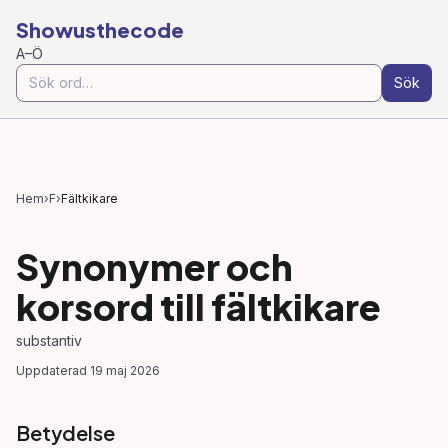
Showusthecode
A–Ö
Sök
Hem
›
F
›
Fältkikare
Synonymer och
korsord till
fältkikare
substantiv
Uppdaterad
19 maj 2026
Betydelse