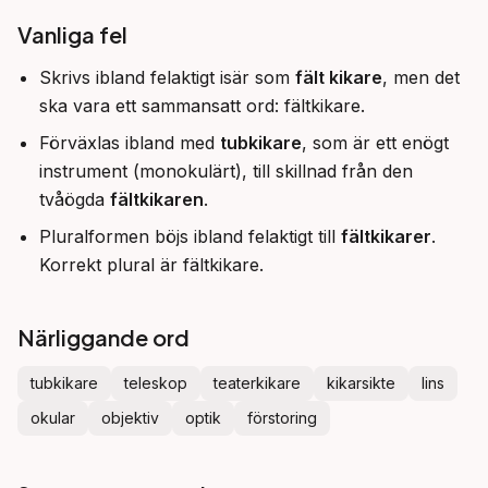
Vanliga fel
Skrivs ibland felaktigt isär som
fält kikare
, men det
ska vara ett sammansatt ord: fältkikare.
Förväxlas ibland med
tubkikare
, som är ett enögt
instrument (monokulärt), till skillnad från den
tvåögda
fältkikaren
.
Pluralformen böjs ibland felaktigt till
fältkikarer
.
Korrekt plural är fältkikare.
Närliggande ord
tubkikare
teleskop
teaterkikare
kikarsikte
lins
okular
objektiv
optik
förstoring