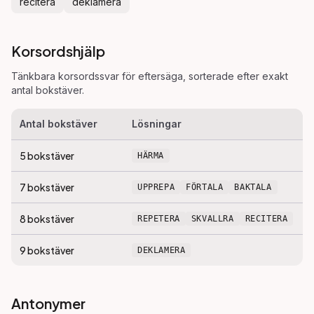
recitera
deklamera
Korsordshjälp
Tänkbara korsordssvar för
eftersäga
, sorterade efter exakt
antal bokstäver.
Antal bokstäver
Lösningar
5
bokstäver
HÄRMA
7
bokstäver
UPPREPA
FÖRTALA
BAKTALA
8
bokstäver
REPETERA
SKVALLRA
RECITERA
9
bokstäver
DEKLAMERA
Antonymer