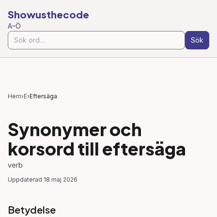
Showusthecode
A–Ö
Sök
Hem
›
E
›
Eftersäga
Synonymer och
korsord till
eftersäga
verb
Uppdaterad
18 maj 2026
Betydelse