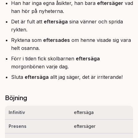
Han har inga egna åsikter, han bara
eftersäger
vad
han hör på nyheterna.
Det är fult att
eftersäga
sina vänner och sprida
rykten.
Ryktena som
eftersades
om henne visade sig vara
helt osanna.
Förr i tiden fick skolbarnen
eftersäga
morgonbönen varje dag.
Sluta
eftersäga
allt jag säger, det är irriterande!
Böjning
Infinitiv
eftersäga
Presens
eftersäger