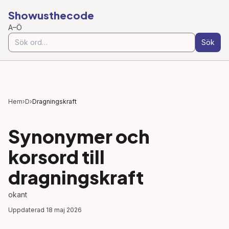
Showusthecode
A–Ö
Sök
Hem
›
D
›
Dragningskraft
Synonymer och
korsord till
dragningskraft
okant
Uppdaterad
18 maj 2026