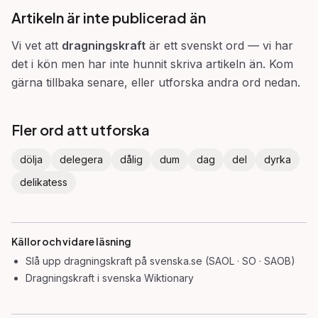
Artikeln är inte publicerad än
Vi vet att
dragningskraft
är ett svenskt ord — vi har
det i kön men har inte hunnit skriva artikeln än. Kom
gärna tillbaka senare, eller utforska andra ord nedan.
Fler ord att utforska
dölja
delegera
dålig
dum
dag
del
dyrka
delikatess
Källor och vidare läsning
Slå upp
dragningskraft
på svenska.se (SAOL · SO · SAOB)
Dragningskraft
i svenska Wiktionary