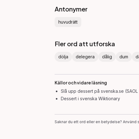
Antonymer
huvudrätt
Fler ord att utforska
dölja
delegera
dålig
dum
d
Källor och vidare läsning
Slå upp
dessert
på svenska.se (SAOL 
Dessert
i svenska Wiktionary
Saknar du ett ord eller en betydelse? Använd s