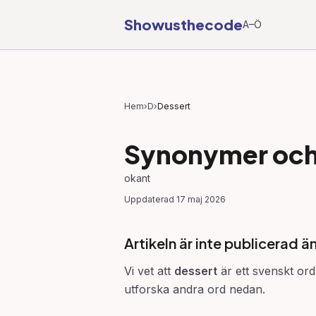
Showusthecode
A–Ö
Hem
›
D
›
Dessert
Synonymer och 
okant
Uppdaterad
17 maj 2026
Artikeln är inte publicerad ä
Vi vet att
dessert
är ett svenskt ord
utforska andra ord nedan.