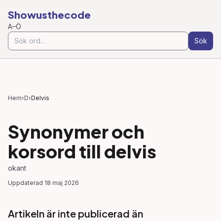
Showusthecode
A–Ö
Sök
Hem
›
D
›
Delvis
Synonymer och
korsord till
delvis
okant
Uppdaterad
18 maj 2026
Artikeln är inte publicerad än