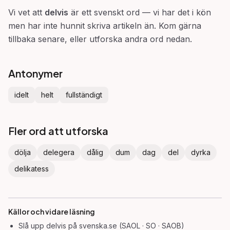
Vi vet att
delvis
är ett svenskt ord — vi har det i kön
men har inte hunnit skriva artikeln än. Kom gärna
tillbaka senare, eller utforska andra ord nedan.
Antonymer
idelt
helt
fullständigt
Fler ord att utforska
dölja
delegera
dålig
dum
dag
del
dyrka
delikatess
Källor och vidare läsning
Slå upp
delvis
på svenska.se (SAOL · SO · SAOB)