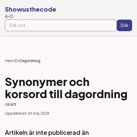
Showusthecode
A–Ö
Sök
Hem
›
D
›
Dagordning
Synonymer och
korsord till
dagordning
okant
Uppdaterad
20 maj 2026
Artikeln är inte publicerad än