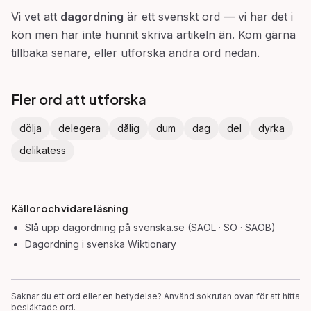
Vi vet att
dagordning
är ett svenskt ord — vi har det i
kön men har inte hunnit skriva artikeln än. Kom gärna
tillbaka senare, eller utforska andra ord nedan.
Fler ord att utforska
dölja
delegera
dålig
dum
dag
del
dyrka
delikatess
Källor och vidare läsning
Slå upp
dagordning
på svenska.se (SAOL · SO · SAOB)
Dagordning
i svenska Wiktionary
Saknar du ett ord eller en betydelse? Använd sökrutan ovan för att hitta
besläktade ord.