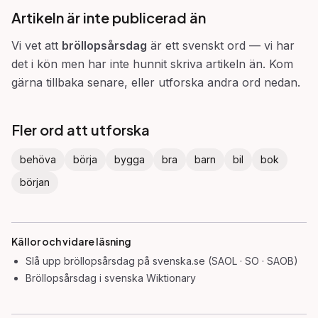
Artikeln är inte publicerad än
Vi vet att
bröllopsårsdag
är ett svenskt ord — vi har
det i kön men har inte hunnit skriva artikeln än. Kom
gärna tillbaka senare, eller utforska andra ord nedan.
Fler ord att utforska
behöva
börja
bygga
bra
barn
bil
bok
början
Källor och vidare läsning
Slå upp
bröllopsårsdag
på svenska.se (SAOL · SO · SAOB)
Bröllopsårsdag
i svenska Wiktionary