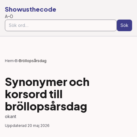
Showusthecode
A–Ö
Sök
Hem
›
B
›
Bröllopsårsdag
Synonymer och
korsord till
bröllopsårsdag
okant
Uppdaterad
20 maj 2026