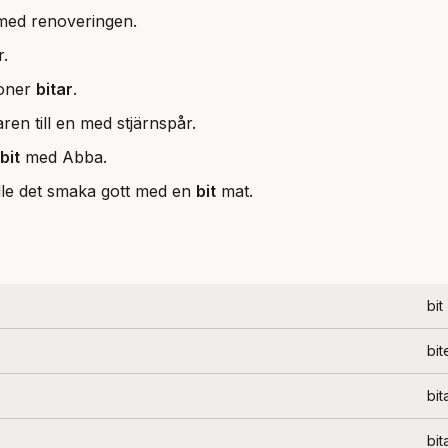
med renoveringen.
r.
joner
bitar
.
en till en med stjärnspår.
bit
med Abba.
lle det smaka gott med en
bit
mat.
bit
bit
bit
bit