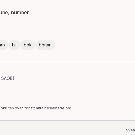
 tune, number
arn
bil
bok
början
· SAOB)
ökrutan ovan för att hitta besläktade ord.
Sven