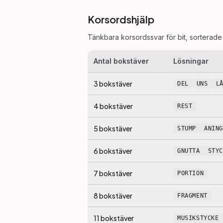
Korsordshjälp
Tänkbara korsordssvar för
bit
, sorterade
Antal bokstäver
Lösningar
3
bokstäver
DEL
UNS
L
4
bokstäver
REST
5
bokstäver
STUMP
ANING
6
bokstäver
GNUTTA
STY
7
bokstäver
PORTION
8
bokstäver
FRAGMENT
11
bokstäver
MUSIKSTYCKE