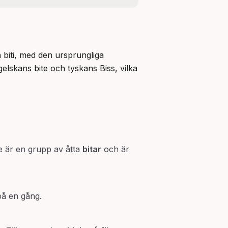
 biti, med den ursprungliga 
lskans bite och tyskans Biss, vilka 
te är en grupp av åtta
bitar
och är
 på en gång.