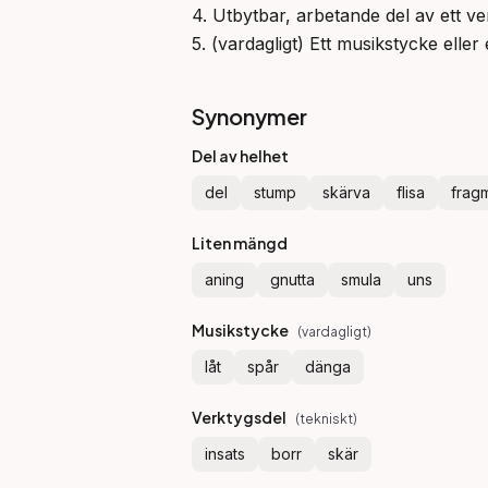
4. Utbytbar, arbetande del av ett ve
5. (vardagligt) Ett musikstycke eller 
Synonymer
Del av helhet
del
stump
skärva
flisa
frag
Liten mängd
aning
gnutta
smula
uns
Musikstycke
(
vardagligt
)
låt
spår
dänga
Verktygsdel
(
tekniskt
)
insats
borr
skär