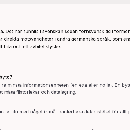
ta. Det har funnits i svenskan sedan fornsvensk tid i formen
ar direkta motsvarigheter i andra germanska språk, som enge
bita och ett avbitet stycke.
byte?
lra minsta informationsenheten (en etta eller nolla). En by
 mäta filstorlekar och datalagring.
n tar itu med något i små, hanterbara delar istället för allt