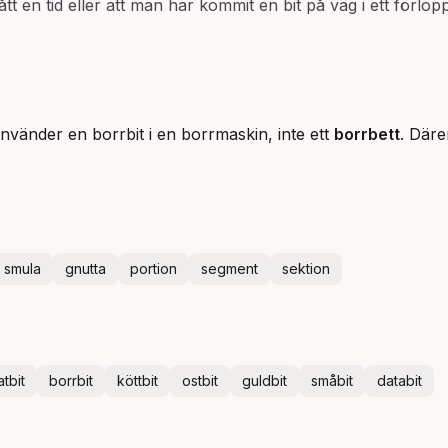
tt en tid eller att man har kommit en bit på väg i ett förlop
nvänder en borrbit i en borrmaskin, inte ett
borrbett
. Däre
smula
gnutta
portion
segment
sektion
tbit
borrbit
köttbit
ostbit
guldbit
småbit
databit