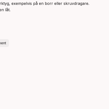
rktyg, exempelvis på en borr eller skruvdragare.

en låt.
ment