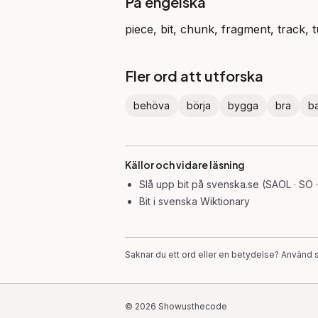
På engelska
piece, bit, chunk, fragment, track,
Fler ord att utforska
behöva
börja
bygga
bra
b
Källor och vidare läsning
Slå upp
bit
på svenska.se (SAOL · SO 
Bit
i svenska Wiktionary
Saknar du ett ord eller en betydelse? Använd s
©
2026
Showusthecode