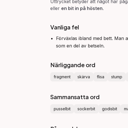
Uttrycket betyder att något har pågå
eller
en bit in på hösten
.
Vanliga fel
Förväxlas ibland med bett. Man a
som en del av betseln.
Närliggande ord
fragment
skärva
flisa
stump
Sammansatta ord
pusselbit
sockerbit
godisbit
ma