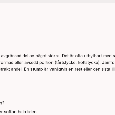
, avgränsad del av något större. Det är ofta utbytbart med 
s
ormad eller avsedd portion (tårtstycke, köttstycke). Jämfö
trakt andel. En 
stump
 är vanligtvis en rest eller den sista 
an?
r soffan hela tiden.