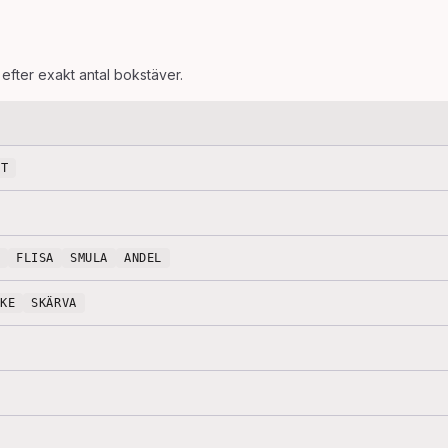
 efter exakt antal bokstäver.
ÅT
FLISA
SMULA
ANDEL
CKE
SKÄRVA