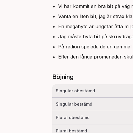
Vi har kommit en bra
bit
på väg 
Vänta en liten
bit
, jag är strax kla
En megabyte är ungefär åtta mil
Jag måste byta
bit
på skruvdragar
På radion spelade de en gammal
Efter den långa promenaden sku
Böjning
Singular obestämd
Singular bestämd
Plural obestämd
Plural bestämd