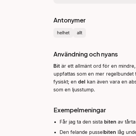
Antonymer
helhet
allt
Användning och nyans
Bit
 är ett allmänt ord för en mindre
uppfattas som en mer regelbundet f
fysiskt; en 
del
 kan även vara en abs
som en ljusstump.
Exempelmeningar
Får jag ta den sista
biten
av tårt
Den felande pussel
biten
låg unde