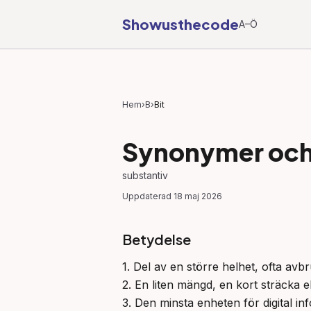
Showusthecode
A–Ö
Hem
›
B
›
Bit
Synonymer och 
substantiv
Uppdaterad
18 maj 2026
Betydelse
1. Del av en större helhet, ofta avbr
2. En liten mängd, en kort sträcka el
3. Den minsta enheten för digital inf