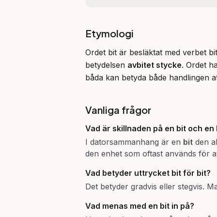
Etymologi
Ordet bit är besläktat med verbet bi
betydelsen 
avbitet stycke
. Ordet h
båda kan betyda både handlingen att 
Vanliga frågor
Vad är skillnaden på en
bit
och en 
I datorsammanhang är en
bit
den al
den enhet som oftast används för att
Vad betyder uttrycket
bit för bit
?
Det betyder gradvis eller stegvis. Ma
Vad menas med
en bit in på
?