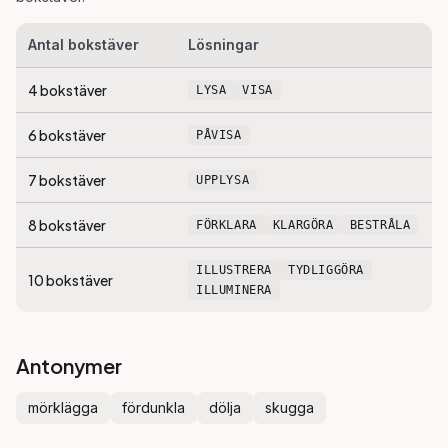
Antal bokstäver
Lösningar
4
bokstäver
LYSA
VISA
6
bokstäver
PÅVISA
7
bokstäver
UPPLYSA
8
bokstäver
FÖRKLARA
KLARGÖRA
BESTRÅLA
ILLUSTRERA
TYDLIGGÖRA
10
bokstäver
ILLUMINERA
Antonymer
mörklägga
fördunkla
dölja
skugga