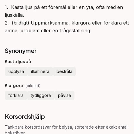
1.  Kasta ljus på ett föremål eller en yta, ofta med en 
ljuskälla.

2.  (bildligt) Uppmärksamma, klargöra eller förklara ett 
ämne, problem eller en frågeställning.
Synonymer
Kasta ljus på
upplysa
illuminera
bestråla
Klargöra
(
bildligt
)
förklara
tydliggöra
påvisa
Korsordshjälp
Tänkbara korsordssvar för
belysa
, sorterade efter exakt antal
bokstäver.