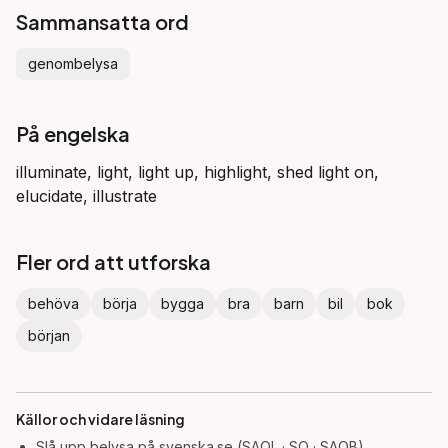
Sammansatta ord
genombelysa
På engelska
illuminate, light, light up, highlight, shed light on,
elucidate, illustrate
Fler ord att utforska
behöva
börja
bygga
bra
barn
bil
bok
början
Källor och vidare läsning
Slå upp
belysa
på svenska.se (SAOL · SO · SAOB)