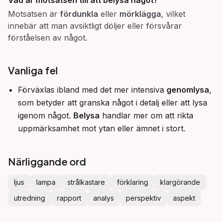
Vad är motsatsen till att
belysa
något?
Motsatsen är
fördunkla
eller
mörklägga
, vilket
innebär att man avsiktligt döljer eller försvårar
förståelsen av något.
Vanliga fel
Förväxlas ibland med det mer intensiva
genomlysa
,
som betyder att granska något i detalj eller att lysa
igenom något.
Belysa
handlar mer om att rikta
uppmärksamhet mot ytan eller ämnet i stort.
Närliggande ord
ljus
lampa
strålkastare
förklaring
klargörande
utredning
rapport
analys
perspektiv
aspekt