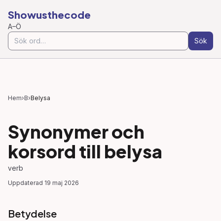
Showusthecode
A–Ö
Sök
Hem
›
B
›
Belysa
Synonymer och
korsord till
belysa
verb
Uppdaterad
19 maj 2026
Betydelse