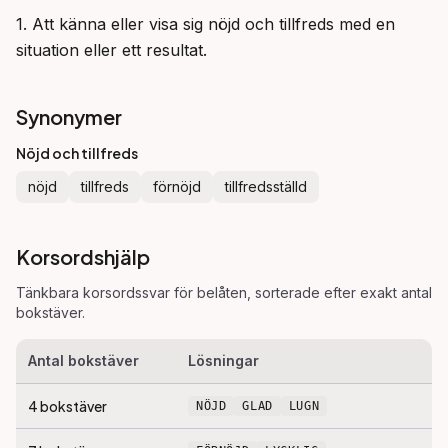
1. Att känna eller visa sig nöjd och tillfreds med en 
situation eller ett resultat.
Synonymer
Nöjd och tillfreds
nöjd
tillfreds
förnöjd
tillfredsställd
Korsordshjälp
Tänkbara korsordssvar för
belåten
, sorterade efter exakt antal
bokstäver.
Antal bokstäver
Lösningar
4
bokstäver
NÖJD
GLAD
LUGN