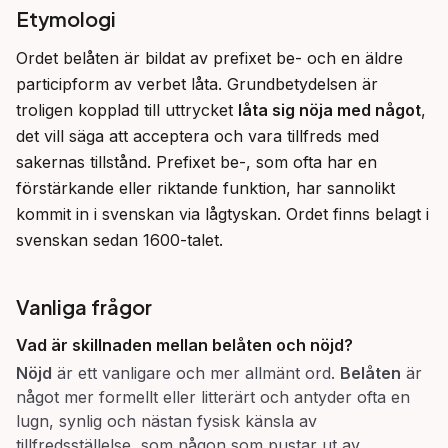
Etymologi
Ordet belåten är bildat av prefixet be- och en äldre 
participform av verbet låta. Grundbetydelsen är 
troligen kopplad till uttrycket 
låta sig nöja med något
, 
det vill säga att acceptera och vara tillfreds med 
sakernas tillstånd. Prefixet be-, som ofta har en 
förstärkande eller riktande funktion, har sannolikt 
kommit in i svenskan via lågtyskan. Ordet finns belagt i 
svenskan sedan 1600-talet.
Vanliga frågor
Vad är skillnaden mellan
belåten
och
nöjd
?
Nöjd
är ett vanligare och mer allmänt ord.
Belåten
är
något mer formellt eller litterärt och antyder ofta en
lugn, synlig och nästan fysisk känsla av
tillfredsställelse, som någon som pustar ut av