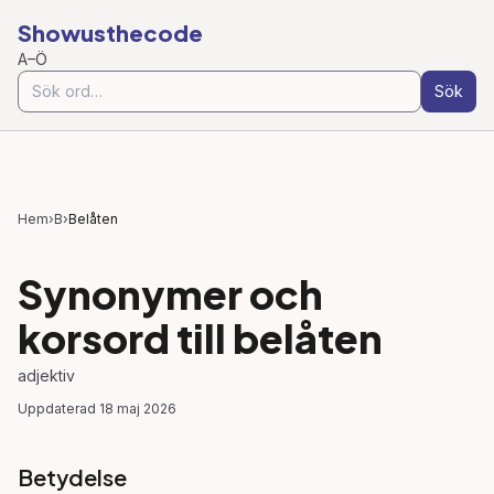
Showusthecode
A–Ö
Sök
Hem
›
B
›
Belåten
Synonymer och
korsord till
belåten
adjektiv
Uppdaterad
18 maj 2026
Betydelse