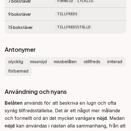
7
bokstäver
FÖRNÖJD
LYCKLIG
9
bokstäver
TILLFREDS
15
bokstäver
TILLFREDSSTÄLLD
Antonymer
olycklig
missnöjd
missbelåten
otillfreds
irriterad
förbannad
Användning och nyans
Belåten
 används för att beskriva en lugn och ofta 
synlig tillfredsställelse. Det är ett något mer målande 
och formellt ord än det mycket vanligare 
nöjd
. Medan 
nöjd
 kan användas i nästan alla sammanhang, från att 