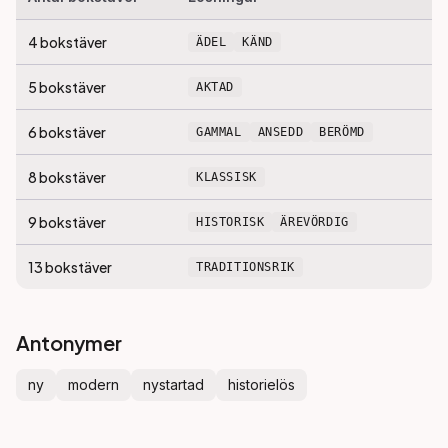
4
bokstäver
ÄDEL
KÄND
5
bokstäver
AKTAD
6
bokstäver
GAMMAL
ANSEDD
BERÖMD
8
bokstäver
KLASSISK
9
bokstäver
HISTORISK
ÄREVÖRDIG
13
bokstäver
TRADITIONSRIK
Antonymer
ny
modern
nystartad
historielös