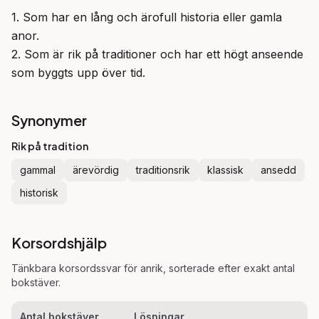
1. Som har en lång och ärofull historia eller gamla 
anor.

2. Som är rik på traditioner och har ett högt anseende 
som byggts upp över tid.
Synonymer
Rik på tradition
gammal
ärevördig
traditionsrik
klassisk
ansedd
historisk
Korsordshjälp
Tänkbara korsordssvar för
anrik
, sorterade efter exakt antal
bokstäver.
Antal bokstäver
Lösningar