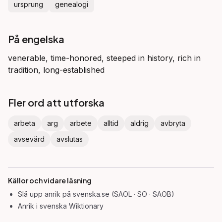
ursprung
genealogi
På engelska
venerable, time-honored, steeped in history, rich in
tradition, long-established
Fler ord att utforska
arbeta
arg
arbete
alltid
aldrig
avbryta
avsevärd
avslutas
Källor och vidare läsning
Slå upp
anrik
på svenska.se (SAOL · SO · SAOB)
Anrik
i svenska Wiktionary