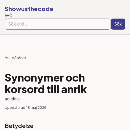
Showusthecode
A–Ö
Sök
Hem
›
A
›
Anrik
Synonymer och
korsord till
anrik
adjektiv
Uppdaterad
18 maj 2026
Betydelse