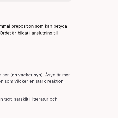
Ordet åsyn är känt i svenskan sedan fornsvensk tid, då med formen asyn. Förledet å- är en gammal preposition som kan betyda 
t är bildat i anslutning till 
 ser (
en vacker syn
). Åsyn är mer
a en som väcker en stark reaktion.
text, särskilt i litteratur och