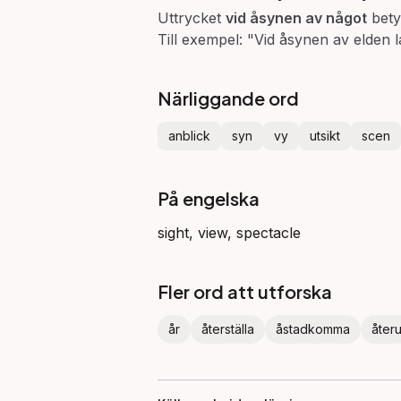
Uttrycket
vid åsynen av något
bet
Till exempel: "Vid åsynen av elden
Närliggande ord
anblick
syn
vy
utsikt
scen
På engelska
sight, view, spectacle
Fler ord att utforska
år
återställa
åstadkomma
åter