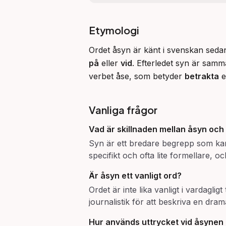
Etymologi
på
 eller 
vid
. Efterledet syn är samm
verbet åse, som betyder 
betrakta
 e
Vanliga frågor
Vad är skillnaden mellan
åsyn
och
Syn är ett bredare begrepp som ka
specifikt och ofta lite formellare, o
Är
åsyn
ett vanligt ord?
Ordet är inte lika vanligt i vardaglig
journalistik för att beskriva en dra
Hur används uttrycket
vid åsynen