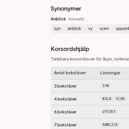
Synonymer
Anblick
(
formellt
)
syn
anblick
vy
scen
uppen
Korsordshjälp
Tänkbara korsordssvar för
åsyn
, sortera
Antal bokstäver
Lösningar
3
bokstäver
SYN
4
bokstäver
BILD
SCEN
6
bokstäver
UTSIKT
7
bokstäver
ANBLICK