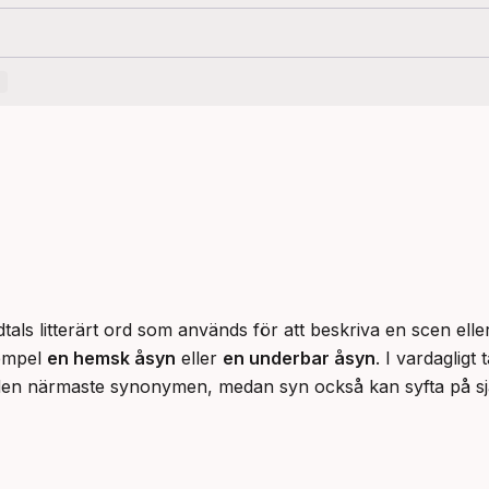
tals litterärt ord som används för att beskriva en scen ell
empel 
en hemsk åsyn
 eller 
en underbar åsyn
. I vardagligt 
r den närmaste synonymen, medan syn också kan syfta på s