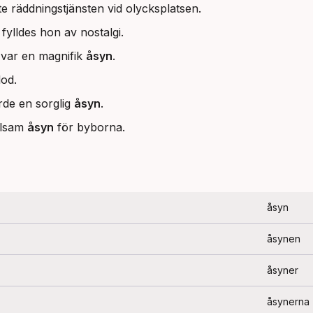
 räddningstjänsten vid olycksplatsen.
ylldes hon av nostalgi.
var en magnifik
åsyn
.
od.
orde en sorglig
åsyn
.
llsam
åsyn
för byborna.
åsyn
åsynen
åsyner
åsynerna