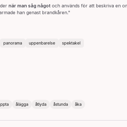
yder
när man såg något
och används för att beskriva en om
 larmade han genast brandkåren."
panorama
uppenbarelse
spektakel
uppta
ålägga
åtlyda
åstunda
åka