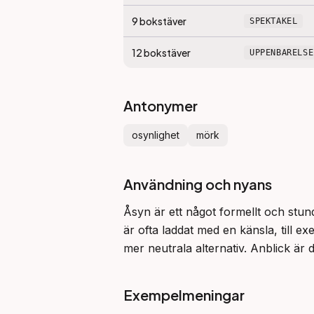
9
bokstäver
SPEKTAKEL
12
bokstäver
UPPENBARELSE
Antonymer
osynlighet
mörk
Användning och nyans
Åsyn är ett något formellt och stund
är ofta laddat med en känsla, till ex
mer neutrala alternativ. Anblick ä
Exempelmeningar