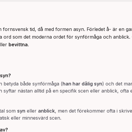
a ord som det moderna ordet för synförmåga och anblick. Orde
ller 
bevittna
.
syn
?
n betyda både synförmåga (
han har dålig syn
) och det man
ch syftar nästan alltid på en specifik scen eller anblick, oft
t tal som
syn
eller
anblick
, men det förekommer ofta i skriven 
matisk eller minnesvärd scen.
 av
?