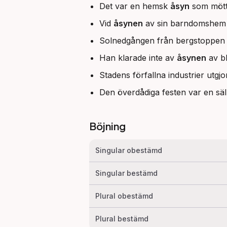
Det var en hemsk
åsyn
som mötte
Vid
åsynen
av sin barndomshem f
Solnedgången från bergstoppen 
Han klarade inte av
åsynen
av bl
Stadens förfallna industrier utgj
Den överdådiga festen var en sä
Böjning
Singular obestämd
Singular bestämd
Plural obestämd
Plural bestämd