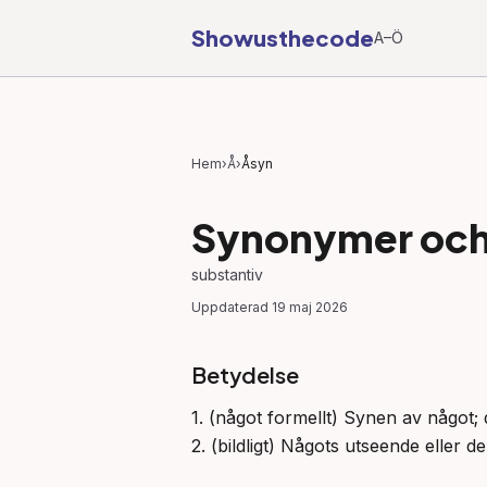
Showusthecode
A–Ö
Hem
›
Å
›
Åsyn
Synonymer och 
substantiv
Uppdaterad
19 maj 2026
Betydelse
1. (något formellt) Synen av något;
2. (bildligt) Någots utseende eller d