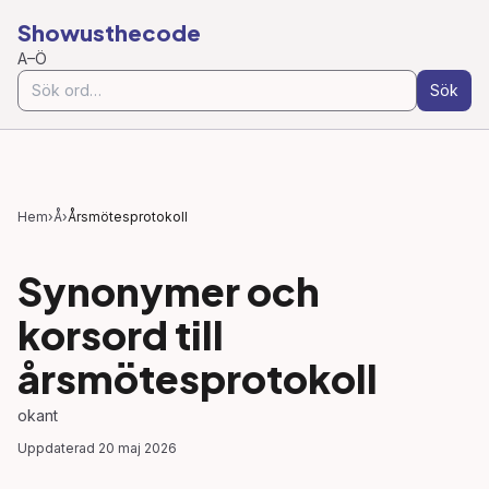
Showusthecode
A–Ö
Sök
Hem
›
Å
›
Årsmötesprotokoll
Synonymer och
korsord till
årsmötesprotokoll
okant
Uppdaterad
20 maj 2026