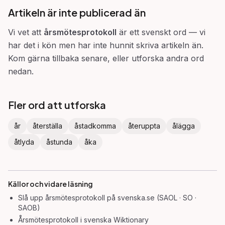
Artikeln är inte publicerad än
Vi vet att
årsmötesprotokoll
är ett svenskt ord — vi
har det i kön men har inte hunnit skriva artikeln än.
Kom gärna tillbaka senare, eller utforska andra ord
nedan.
Fler ord att utforska
år
återställa
åstadkomma
återuppta
ålägga
åtlyda
åstunda
åka
Källor och vidare läsning
Slå upp
årsmötesprotokoll
på svenska.se (SAOL · SO ·
SAOB)
Årsmötesprotokoll
i svenska Wiktionary