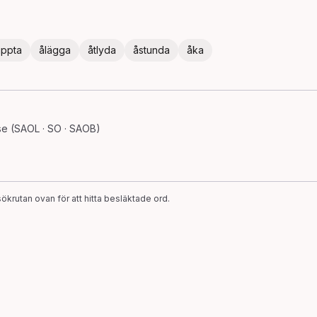
uppta
ålägga
åtlyda
åstunda
åka
e (SAOL · SO · SAOB)
ökrutan ovan för att hitta besläktade ord.