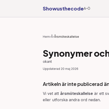
Showusthecode
A–Ö
Hem
›
Å
›
Årsmöteskallelse
Synonymer och 
okant
Uppdaterad
20 maj 2026
Artikeln är inte publicerad ä
Vi vet att
årsmöteskallelse
är ett s
eller utforska andra ord nedan.