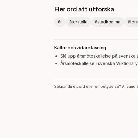
Fler ord att utforska
år
återställa
åstadkomma
åter
Källor och vidare läsning
Slå upp
årsmöteskallelse
på svenska.s
Årsmöteskallelse
i svenska Wiktionary
Saknar du ett ord eller en betydelse? Använd s