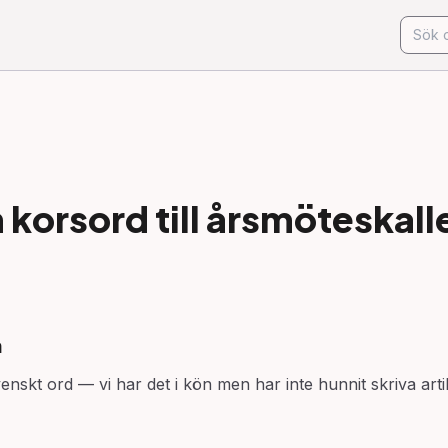
korsord till
årsmöteskall
n
venskt ord — vi har det i kön men har inte hunnit skriva art