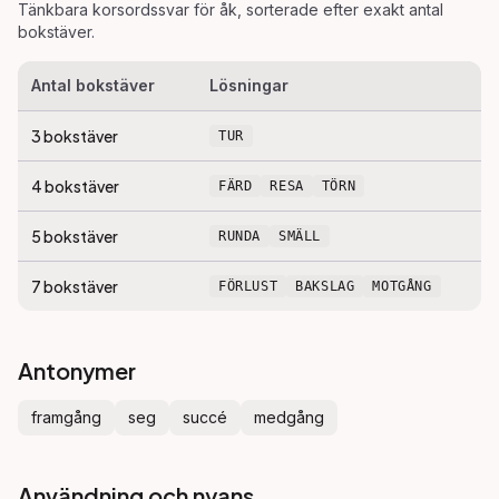
Tänkbara korsordssvar för
åk
, sorterade efter exakt antal
bokstäver.
Antal bokstäver
Lösningar
3
bokstäver
TUR
4
bokstäver
FÄRD
RESA
TÖRN
5
bokstäver
RUNDA
SMÄLL
7
bokstäver
FÖRLUST
BAKSLAG
MOTGÅNG
Antonymer
framgång
seg
succé
medgång
Användning och nyans