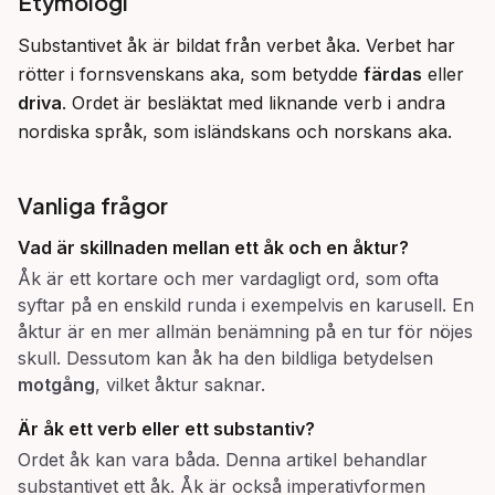
Etymologi
Substantivet åk är bildat från verbet åka. Verbet har 
rötter i fornsvenskans aka, som betydde 
färdas
 eller 
driva
. Ordet är besläktat med liknande verb i andra 
nordiska språk, som isländskans och norskans aka.
Vanliga frågor
Vad är skillnaden mellan ett
åk
och en
åktur
?
Åk är ett kortare och mer vardagligt ord, som ofta
syftar på en enskild runda i exempelvis en karusell. En
åktur är en mer allmän benämning på en tur för nöjes
skull. Dessutom kan åk ha den bildliga betydelsen
motgång
, vilket åktur saknar.
Är
åk
ett verb eller ett substantiv?
Ordet åk kan vara båda. Denna artikel behandlar
substantivet ett åk. Åk är också imperativformen