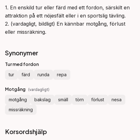
1. En enskild tur eller färd med ett fordon, särskilt en 
attraktion på ett nöjesfält eller i en sportslig tävling.

2. (vardagligt, bildligt) En kännbar motgång, förlust 
eller missräkning.
Synonymer
Tur med fordon
tur
färd
runda
repa
Motgång
(
vardagligt
)
motgång
bakslag
smäll
törn
förlust
nesa
missräkning
Korsordshjälp