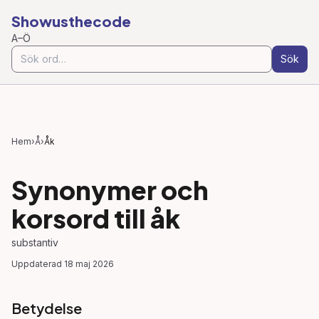
Showusthecode
A–Ö
Sök
Hem
›
Å
›
Åk
Synonymer och
korsord till
åk
substantiv
Uppdaterad
18 maj 2026
Betydelse