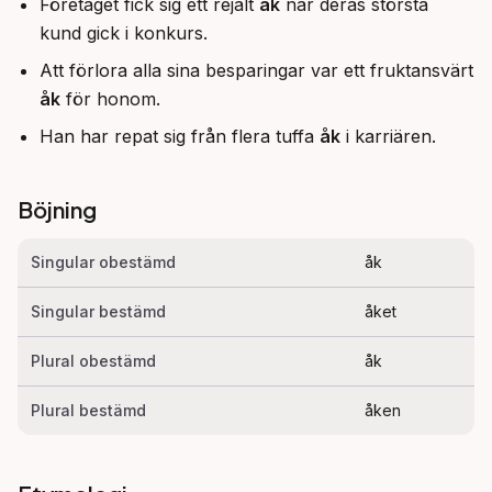
Företaget fick sig ett rejält
åk
när deras största
kund gick i konkurs.
Att förlora alla sina besparingar var ett fruktansvärt
åk
för honom.
Han har repat sig från flera tuffa
åk
i karriären.
Böjning
Singular obestämd
åk
Singular bestämd
åket
Plural obestämd
åk
Plural bestämd
åken