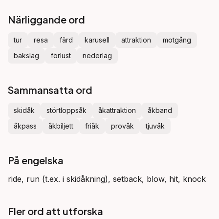
Närliggande ord
tur
resa
färd
karusell
attraktion
motgång
bakslag
förlust
nederlag
Sammansatta ord
skidåk
störtloppsåk
åkattraktion
åkband
åkpass
åkbiljett
friåk
provåk
tjuvåk
På engelska
ride, run (t.ex. i skidåkning), setback, blow, hit, knock
Fler ord att utforska