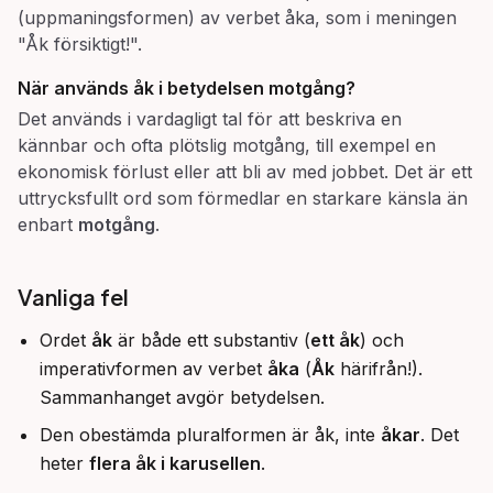
(uppmaningsformen) av verbet åka, som i meningen
"Åk försiktigt!".
När används åk i betydelsen
motgång
?
Det används i vardagligt tal för att beskriva en
kännbar och ofta plötslig motgång, till exempel en
ekonomisk förlust eller att bli av med jobbet. Det är ett
uttrycksfullt ord som förmedlar en starkare känsla än
enbart
motgång
.
Vanliga fel
Ordet
åk
är både ett substantiv (
ett åk
) och
imperativformen av verbet
åka
(
Åk
härifrån!).
Sammanhanget avgör betydelsen.
Den obestämda pluralformen är åk, inte
åkar
. Det
heter
flera åk i karusellen
.